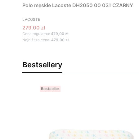
Polo męskie Lacoste DH2050 00 031 CZARNY
PRODUCENT
LACOSTE
Cena promocyjna
279,00 zł
Cena regularna:
479,00 zł
Najniższa cena:
479,00 zł
Bestsellery
Bestseller