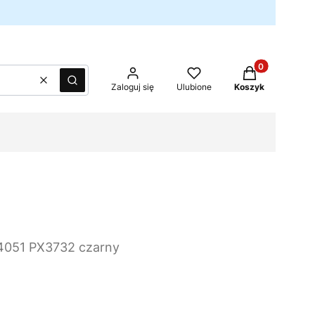
Produkty w kos
Wyczyść
Szukaj
Zaloguj się
Ulubione
Koszyk
A4051 PX3732 czarny