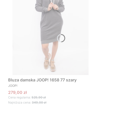
Bluza damska JOOP! 1658 77 szary
PRODUCENT
JOOP!
Cena promocyjna
279,00 zł
Cena regularna:
529,90 zł
Najniższa cena:
349,00 zł