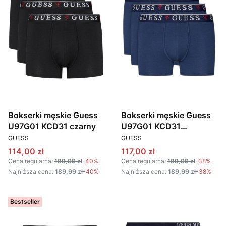
Bokserki męskie Guess
Bokserki męskie Guess
U97G01 KCD31 czarny
U97G01 KCD31
PRODUCENT
PRODUCENT
granatowy
GUESS
GUESS
Cena promocyjna
Cena promocyjna
114,00 zł
117,00 zł
Cena regularna:
189,99 zł
-40%
Cena regularna:
189,99 zł
-38%
Najniższa cena:
189,99 zł
-40%
Najniższa cena:
189,99 zł
-38%
Bestseller