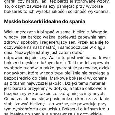
grafiki czy napisy, jak i też bardziej stonowane wzory.
To, o czym zawsze należy pamiętać przy wyborze
bokserek to ich wysoka jakość i solidność wykonania.
Męskie bokserki idealne do spania
Wielu mężczyzn lubi spać w samej bieliźnie. Wygoda
w nocy jest bardzo ważna, ponieważ zapewnia nam
zdrowy, spokojny i regenerujący sen. Przekłada się to
oczywiście na nasz nastrój i samopoczucie w ciągu
dnia. Niezwykle istotny jest zatem dobór
odpowiedniej bielizny. Warto tu postawić na markowe
bokserki męskie o luźnym kroju. Taki model zapewnia
swobodę ruchów, a także gwarantuje przewiew, dzięki
nogawkom, które w tego typu bieliźnie nie przylegają
bezpośrednio do ciała. Markowe bokserki wykonane
są z tkanin najwyższej jakości. Dzięki temu materiał
jest bardzo przyjemny w dotyku, a także całkowicie
bezpieczny w kontakcie ze skórą miejsc intymnych.
Guma znajdująca się w pasie bokserek ma za zadanie
stabilizować bieliznę – co ważne, nie powoduje przy
tym dyskomfortu czy ucisku. Bokserki o luźnym kroju
są idealne do spania, ale sprawdzą się oczywiście