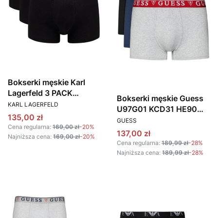
Bokserki męskie Karl
Lagerfeld 3 PACK
Bokserki męskie Guess
PRODUCENT
225M2108 czarny
KARL LAGERFELD
U97G01 KCD31 HE90
Cena promocyjna
135,00 zł
PRODUCENT
granatowy szary czarny
GUESS
Cena regularna:
169,00 zł
-20%
Cena promocyjna
137,00 zł
Najniższa cena:
169,00 zł
-20%
Cena regularna:
189,99 zł
-28%
Najniższa cena:
189,99 zł
-28%