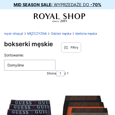
MID SEASON SALE:
WYPRZEDAŻE DO
-70%
royal-shop.pl
MĘŻCZYZNA
Odzież męska
bielizna męska
bokserki męskie
Filtry
Lista produktów
Sortowanie:
Domyślne
Strona
z 1