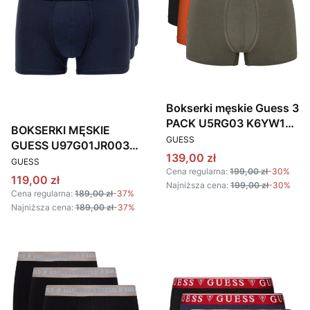
Bokserki męskie Guess 3
PACK U5RG03 K6YW1
BOKSERKI MĘSKIE
PRODUCENT
F34P KOLOROWY
GUESS
GUESS U97G01JR003
Cena promocyjna
139,00 zł
PRODUCENT
GRANATOWE 3 PACK
GUESS
Cena regularna:
199,00 zł
-30%
Cena promocyjna
119,00 zł
Najniższa cena:
199,00 zł
-30%
Cena regularna:
189,00 zł
-37%
Najniższa cena:
189,00 zł
-37%