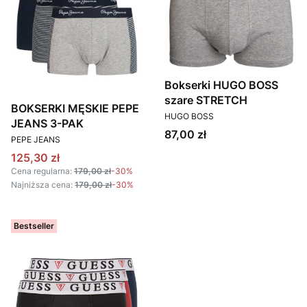
Bokserki HUGO BOSS
szare STRETCH
BOKSERKI MĘSKIE PEPE
PRODUCENT
HUGO BOSS
JEANS 3-PAK
Cena
87,00 zł
PRODUCENT
PEPE JEANS
Cena promocyjna
125,30 zł
Cena regularna:
179,00 zł
-30%
Najniższa cena:
179,00 zł
-30%
Bestseller