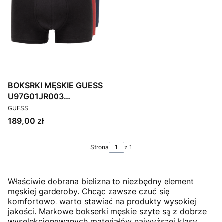
BOKSRKI MĘSKIE GUESS
U97G01JR003
PRODUCENT
KOLOROWE 3 PACK
GUESS
Cena
189,00 zł
Strona
z 1
Właściwie dobrana bielizna to niezbędny element
męskiej garderoby. Chcąc zawsze czuć się
komfortowo, warto stawiać na produkty wysokiej
jakości. Markowe bokserki męskie szyte są z dobrze
wyselekcjonowanych materiałów najwyższej klasy.