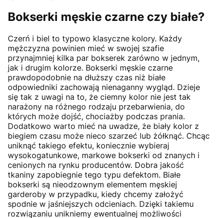
Bokserki męskie czarne czy białe?
Czerń i biel to typowo klasyczne kolory. Każdy
mężczyzna powinien mieć w swojej szafie
przynajmniej kilka par bokserek zarówno w jednym,
jak i drugim kolorze. Bokserki męskie czarne
prawdopodobnie na dłuższy czas niż białe
odpowiedniki zachowają nienaganny wygląd. Dzieje
się tak z uwagi na to, że ciemny kolor nie jest tak
narażony na różnego rodzaju przebarwienia, do
których może dojść, chociażby podczas prania.
Dodatkowo warto mieć na uwadze, że biały kolor z
biegiem czasu może nieco szarzeć lub żółknąć. Chcąc
uniknąć takiego efektu, koniecznie wybieraj
wysokogatunkowe, markowe bokserki od znanych i
cenionych na rynku producentów. Dobra jakość
tkaniny zapobiegnie tego typu defektom. Białe
bokserki są nieodzownym elementem męskiej
garderoby w przypadku, kiedy chcemy założyć
spodnie w jaśniejszych odcieniach. Dzięki takiemu
rozwiązaniu unikniemy ewentualnej możliwości