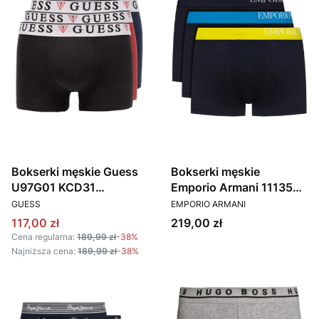
Bokserki męskie Guess
Bokserki męskie
U97G01 KCD31
Emporio Armani 111357
PRODUCENT
PRODUCENT
kolorowy
CS713 64135 Granatowe
GUESS
EMPORIO ARMANI
3-pack
Cena promocyjna
Cena
117,00 zł
219,00 zł
Cena regularna:
189,99 zł
-38%
Najniższa cena:
189,99 zł
-38%