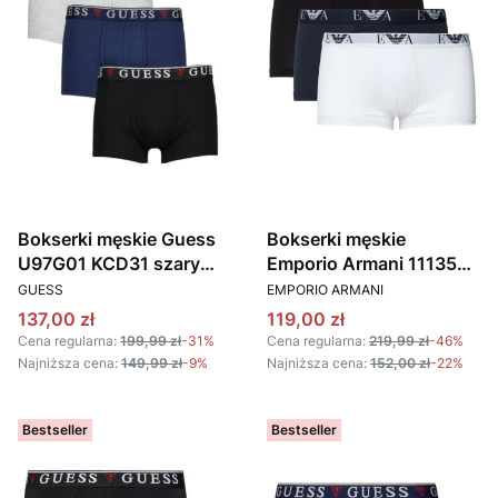
Bokserki męskie Guess
Bokserki męskie
U97G01 KCD31 szary
Emporio Armani 111357
PRODUCENT
PRODUCENT
czarny granatowy
CC715 56110 3PACK
GUESS
EMPORIO ARMANI
Cena promocyjna
Cena promocyjna
137,00 zł
119,00 zł
Cena regularna:
199,99 zł
-31%
Cena regularna:
219,99 zł
-46%
Najniższa cena:
149,99 zł
-9%
Najniższa cena:
152,00 zł
-22%
Bestseller
Bestseller