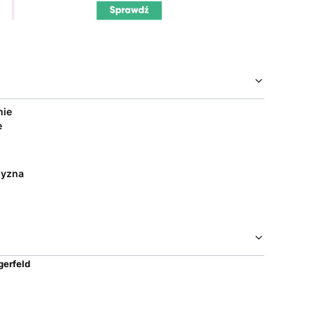
nie
e
yzna
gerfeld