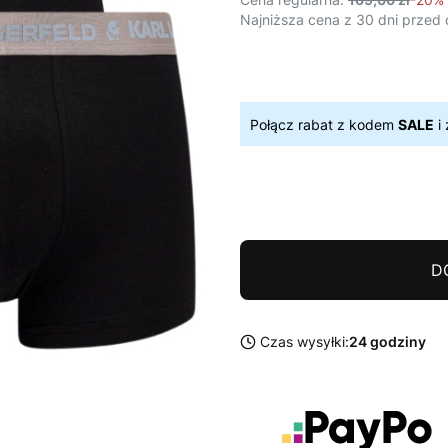
Najniższa cena z 30 dni przed 
Połącz rabat z kodem
SALE
i 
D
Czas wysyłki:
24 godziny