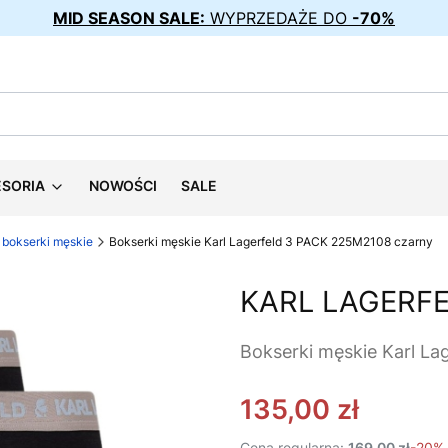
MID SEASON SALE:
WYPRZEDAŻE DO
-70%
ESORIA
NOWOŚCI
SALE
bokserki męskie
Bokserki męskie Karl Lagerfeld 3 PACK 225M2108 czarny
KARL LAGERF
Bokserki męskie Karl L
135,00 zł
Cena regularna:
169,00 zł
-20%