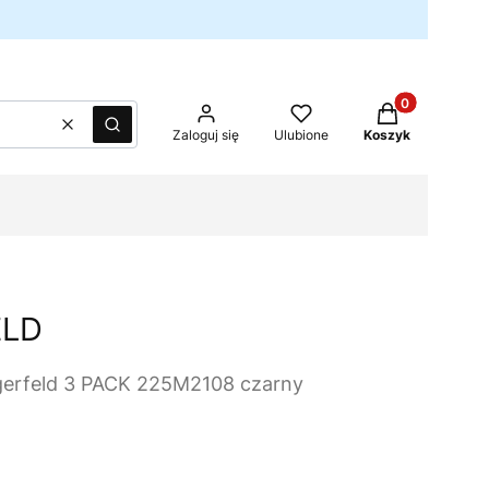
Produkty w kos
Wyczyść
Szukaj
Zaloguj się
Ulubione
Koszyk
ELD
agerfeld 3 PACK 225M2108 czarny