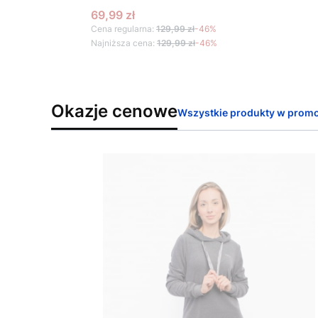
Cena promocyjna
69,99 zł
Cena regularna:
129,99 zł
-46%
Najniższa cena:
129,99 zł
-46%
Okazje cenowe
Wszystkie produkty w promo