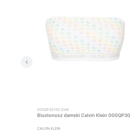
Kod produktu
000QP3015O SVM
Biustonosz damski Calvin Klein 000QP30
PRODUCENT
CALVIN KLEIN