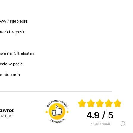
wy / Niebieski
teriał w pasie
awełna, 5% elastan
umie w pasie
producenta
 zwrot
4.9
/ 5
wroty*
5432
opinii