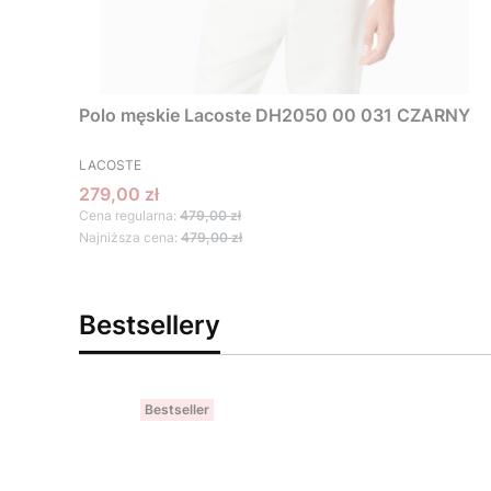
Polo męskie Lacoste DH2050 00 031 CZARNY
PRODUCENT
LACOSTE
Cena promocyjna
279,00 zł
Cena regularna:
479,00 zł
Najniższa cena:
479,00 zł
Bestsellery
Bestseller