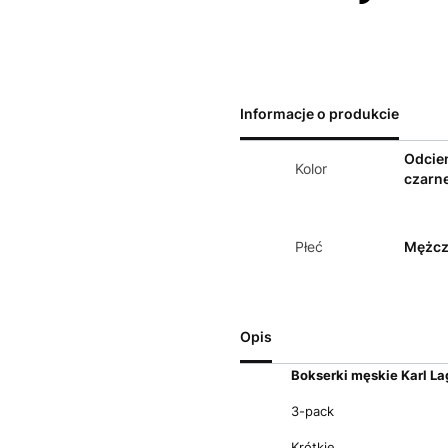
Informacje o produkcie
Odcie
Kolor
czarn
Płeć
Mężcz
Opis
Bokserki męskie Karl La
3-pack
Krótkie