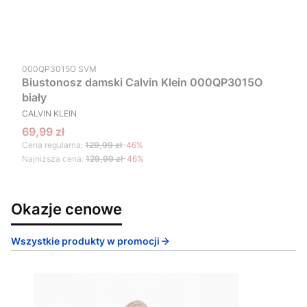
Kod produktu
000QP3015O SVM
Biustonosz damski Calvin Klein 000QP3015O
biały
PRODUCENT
CALVIN KLEIN
Cena promocyjna
69,99 zł
Cena regularna:
129,99 zł
-46%
Najniższa cena:
129,99 zł
-46%
Okazje cenowe
Wszystkie produkty w promocji