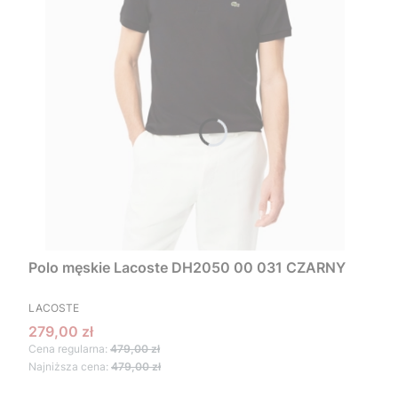
Polo męskie Lacoste DH2050 00 031 CZARNY
PRODUCENT
LACOSTE
Cena promocyjna
279,00 zł
Cena regularna:
479,00 zł
Najniższa cena:
479,00 zł