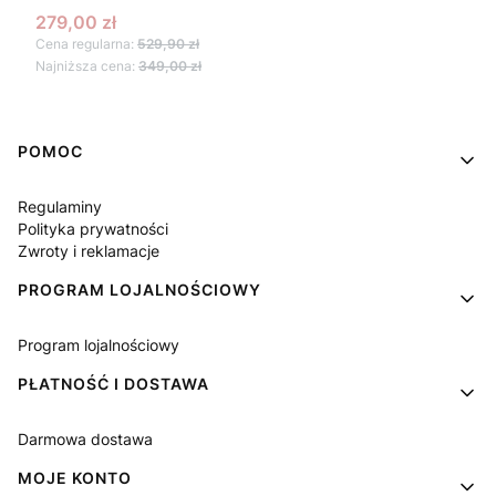
Cena promocyjna
279,00 zł
Cena regularna:
529,90 zł
Najniższa cena:
349,00 zł
Linki w stopce
POMOC
Regulaminy
Polityka prywatności
Zwroty i reklamacje
PROGRAM LOJALNOŚCIOWY
Program lojalnościowy
PŁATNOŚĆ I DOSTAWA
Darmowa dostawa
MOJE KONTO