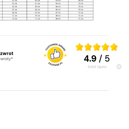
 zwrot
4.9
/ 5
wroty*
5432
opinii