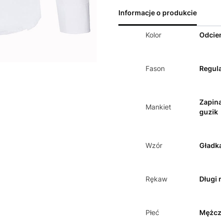
Informacje o produkcie
Kolor
Odcien
Fason
Regula
Zapin
Mankiet
guzik
Wzór
Gładk
Rękaw
Długi 
Płeć
Mężcz