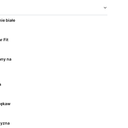
ie białe
r Fit
any na
a
rękaw
yzna