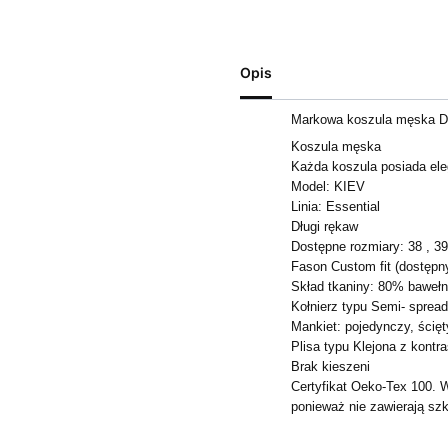
Opis
Markowa koszula męska Di
Koszula męska
Każda koszula posiada ele
Model: KIEV
Linia: Essential
Długi rękaw
Dostępne rozmiary: 38 , 39 ,
Fason Custom fit (dostępny
Skład tkaniny: 80% bawełn
Kołnierz typu Semi- sprea
Mankiet: pojedynczy, ścięt
Plisa typu Klejona z kont
Brak kieszeni
Certyfikat Oeko-Tex 100. 
ponieważ nie zawierają szk