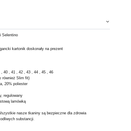
 Selentino
gancki kartonik doskonały na prezent
 40 , 41 , 42 , 43 , 44 , 45 , 46
 również Slim fit)
a, 20% poliester
d
y, regulowany
rastową lamówką
Wszystkie nasze tkaniny są bezpieczne dla zdrowia
odliwych substancji.