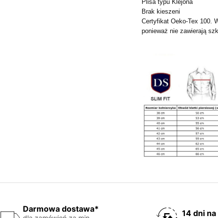
Plisa typu Klejona
Brak kieszeni
Certyfikat Oeko-Tex 100. 
ponieważ nie zawierają szk
Darmowa dostawa*
14 dni na
dla zamówień za min.