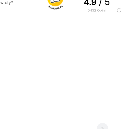
4.9
/ 5
wroty*
5432
opinii