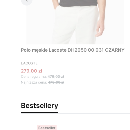
Polo męskie Lacoste DH2050 00 031 CZARNY
PRODUCENT
LACOSTE
Cena promocyjna
279,00 zł
Cena regularna:
479,00 zł
Najniższa cena:
479,00 zł
Bestsellery
Bestseller