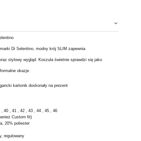
lentino
 marki
Di Selentino
, modny krój SLIM zapewnia
raz stylowy wygląd. Koszula świetnie sprawdzi się jako
formalne okazje.
gancki kartonik doskonały na prezent
, 40 , 41 , 42 , 43 , 44 , 45 , 46
ównież Custom fit)
a, 20% poliester
d
y, regulowany