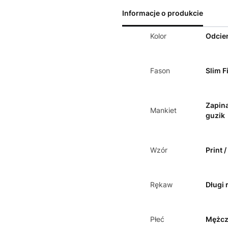
Informacje o produkcie
Kolor
Odcien
Fason
Slim Fi
Zapin
Mankiet
guzik
Wzór
Print 
Rękaw
Długi 
Płeć
Mężcz