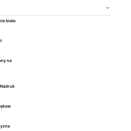
ie białe
t
any na
/ Nadruk
rękaw
yzna