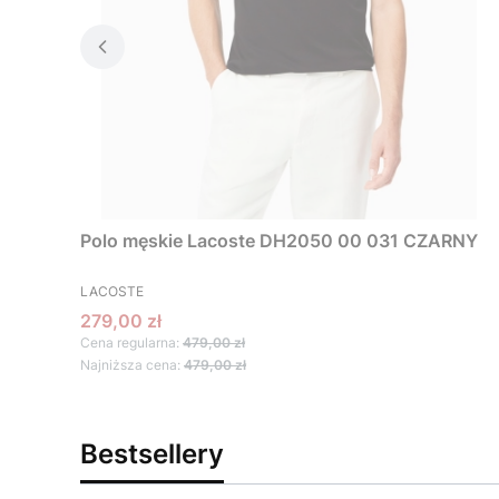
Polo męskie Lacoste DH2050 00 031 CZARNY
PRODUCENT
LACOSTE
Cena promocyjna
279,00 zł
Cena regularna:
479,00 zł
Najniższa cena:
479,00 zł
Bestsellery