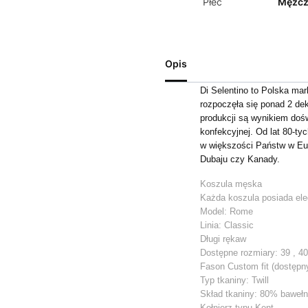
Płeć
Mężcz
Opis
Di Selentino to Polska ma
rozpoczęła się ponad 2 de
produkcji są wynikiem dośw
konfekcyjnej. Od lat 80-ty
w większości Państw w Eu
Dubaju czy Kanady.
Koszula męska
Każda koszula posiada ele
Model: Rome
Linia: Classic
Długi rękaw
Dostępne rozmiary: 39 , 40 
Fason Custom fit (dostępny
Typ tkaniny: Twill
Skład tkaniny: 80% baweł
Kołnierz typu Kent