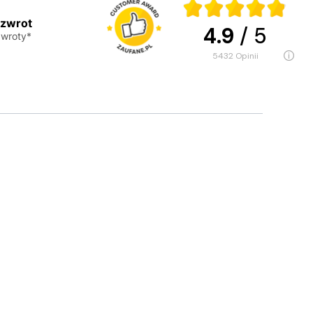
 zwrot
4.9
/ 5
wroty*
5432
opinii