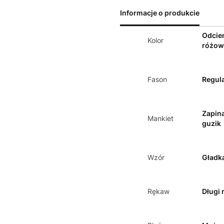
Informacje o produkcie
Odcie
Kolor
różow
Fason
Regula
Zapin
Mankiet
guzik
Wzór
Gładk
Rękaw
Długi 