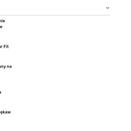
nie
e
r Fit
any na
a
rękaw