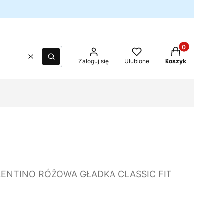
Produkty w kos
Wyczyść
Szukaj
Zaloguj się
Ulubione
Koszyk
LENTINO RÓŻOWA GŁADKA CLASSIC FIT