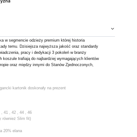
yzna
rka w segmencie odzieży premium której historia
kady temu. Dzisiejsza najwyższa jakość oraz standardy
iadczenia, pracy i dedykacji 3 pokoleń w branży
ch koszule trafiają do najbardziej wymagających klientów
ropie oraz między innymi do Stanów Zjednoczonych,
gancki kartonik doskonały na prezent
, 41 , 42 , 44 , 46
 również Slim fit)
na 20% elana