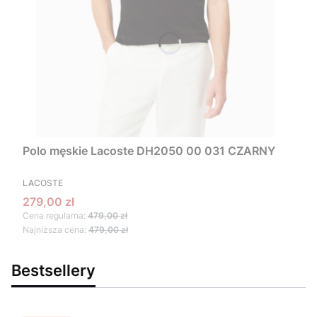
Polo męskie Lacoste DH2050 00 031 CZARNY
PRODUCENT
LACOSTE
Cena promocyjna
279,00 zł
Cena regularna:
479,00 zł
Najniższa cena:
479,00 zł
Bestsellery