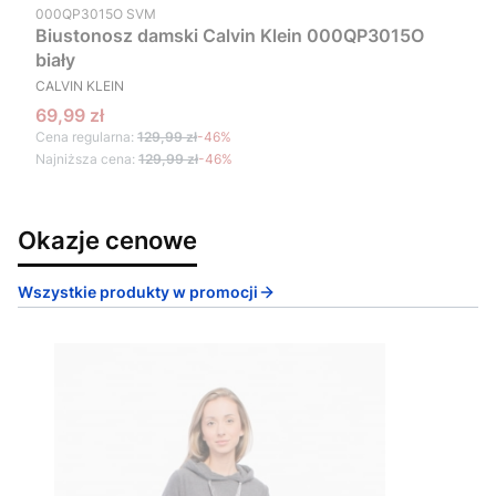
Kod produktu
000QP3015O SVM
Biustonosz damski Calvin Klein 000QP3015O
biały
PRODUCENT
CALVIN KLEIN
Cena promocyjna
69,99 zł
Cena regularna:
129,99 zł
-46%
Najniższa cena:
129,99 zł
-46%
Okazje cenowe
Wszystkie produkty w promocji