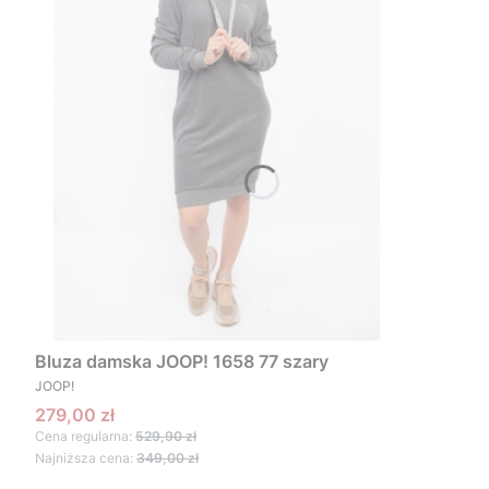
Bluza damska JOOP! 1658 77 szary
PRODUCENT
JOOP!
Cena promocyjna
279,00 zł
Cena regularna:
529,90 zł
Najniższa cena:
349,00 zł