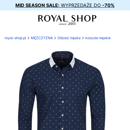
MID SEASON SALE:
WYPRZEDAŻE DO
-70%
royal-shop.pl
MĘŻCZYZNA
Odzież męska
koszule męskie