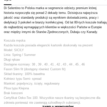
Di Selentino to Polska marka w segmencie odzieży premium której
historia rozpoczęła się ponad 2 dekady temu. Dzisiejsza najwyższa
jakość oraz standardy produkcji są wynikiem doświadczenia, pracy i
dedykacji 3 pokoleń w branży konfekcyjnej. Od lat 80-tych koszule trafiają
do najbardziej wymagających klientów w większości Państw w Europie
oraz między innymi do Stanów Zjednoczonych, Dubaju czy Kanady.
Koszula męska
Każda koszula posiada elegancki kartonik doskonały na prezent
Model: SICILY
Linia: Spring / Summer
Długi rękaw
Dostępne rozmiary: 38 , 39 , 40 , 41 , 42 , 43 , 44 , 45 , 46
Fason Slim fit (dostępny również Custom fit)
Skład tkaniny: 100% bawełna
Kołnierz typu Semi- spread
Mankiet: pojedynczy, ścięty, regulowany
Plisa typu Klejona
Brak kieszeni
Certyfikat Oeko-Tex 100. Wszystkie nasze tkaniny są bezpieczne dla
zdrowia ponieważ nie zawierają szkodliwych substancji.