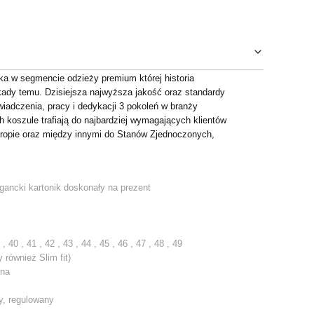
rka w segmencie odzieży premium której historia
kady temu. Dzisiejsza najwyższa jakość oraz standardy
iadczenia, pracy i dedykacji 3 pokoleń w branży
ch koszule trafiają do najbardziej wymagających klientów
ropie oraz między innymi do Stanów Zjednoczonych,
gancki kartonik doskonały na prezent
 40 , 41 , 42 , 43 , 44 , 45 , 46 , 47 , 48 , 49
 również Slim fit)
łna
y, regulowany