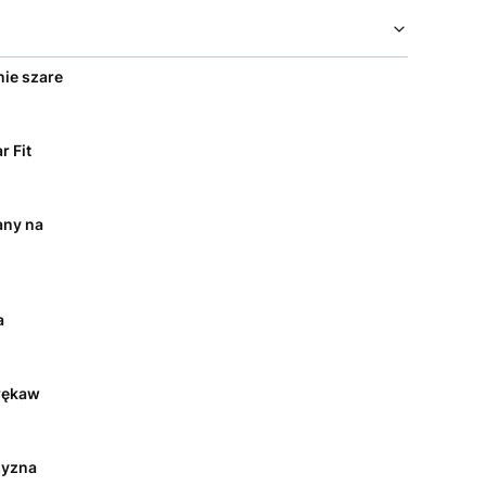
ie szare
r Fit
any na
a
rękaw
yzna