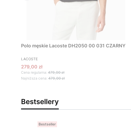
Polo męskie Lacoste DH2050 00 031 CZARNY
PRODUCENT
LACOSTE
Cena promocyjna
279,00 zł
Cena regularna:
479,00 zł
Najniższa cena:
479,00 zł
Bestsellery
Bestseller