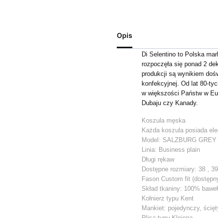
Opis
Di Selentino to Polska ma
rozpoczęła się ponad 2 de
produkcji są wynikiem dośw
konfekcyjnej. Od lat 80-ty
w większości Państw w Eu
Dubaju czy Kanady.
Koszula męska
Każda koszula posiada ele
Model: SALZBURG GREY
Linia: Business plain
Długi rękaw
Dostępne rozmiary: 38 , 39 ,
Fason Custom fit (dostępny
Skład tkaniny: 100% bawe
Kołnierz typu Kent
Mankiet: pojedynczy, ścięt
Plisa typu Klejona