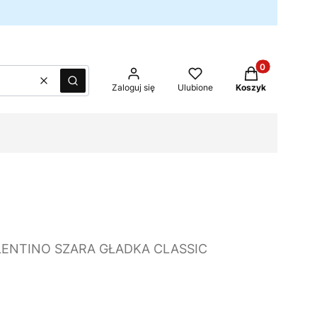
Produkty w kos
Wyczyść
Szukaj
Zaloguj się
Ulubione
Koszyk
LENTINO SZARA GŁADKA CLASSIC