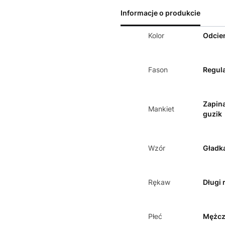
Informacje o produkcie
Kolor
Odcien
Fason
Regula
Zapin
Mankiet
guzik
Wzór
Gładk
Rękaw
Długi 
Płeć
Mężcz