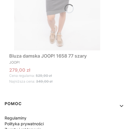
Bluza damska JOOP! 1658 77 szary
PRODUCENT
JOOP!
Cena promocyjna
279,00 zł
Cena regularna:
529,90 zł
Najniższa cena:
349,00 zł
Linki w stopce
POMOC
Regulaminy
Polityka prywatności