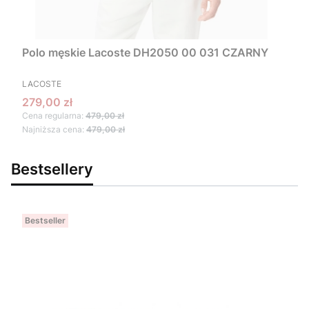
Polo męskie Lacoste DH2050 00 031 CZARNY
PRODUCENT
LACOSTE
Cena promocyjna
279,00 zł
Cena regularna:
479,00 zł
Najniższa cena:
479,00 zł
Bestsellery
Bestseller