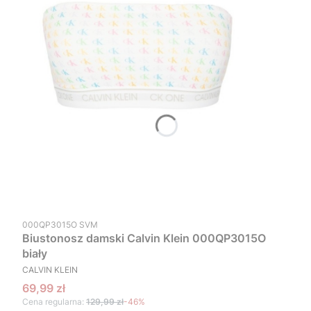
Kod produktu
000QP3015O SVM
Biustonosz damski Calvin Klein 000QP3015O
biały
PRODUCENT
CALVIN KLEIN
Cena promocyjna
69,99 zł
Cena regularna:
129,99 zł
-46%