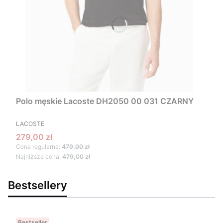
Polo męskie Lacoste DH2050 00 031 CZARNY
PRODUCENT
LACOSTE
Cena promocyjna
279,00 zł
Cena regularna:
479,00 zł
Najniższa cena:
479,00 zł
Bestsellery
Bestseller