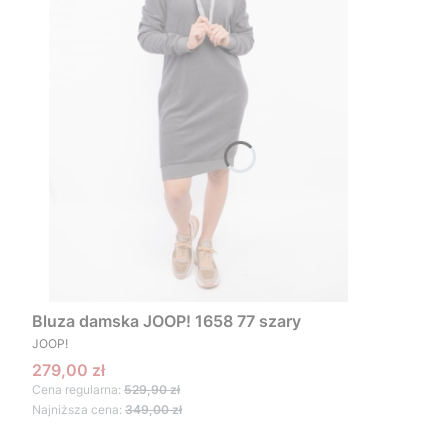
Bluza damska JOOP! 1658 77 szary
PRODUCENT
JOOP!
Cena promocyjna
279,00 zł
Cena regularna:
529,90 zł
Najniższa cena:
349,00 zł