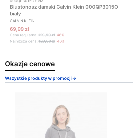
000QP3015O SVM
Biustonosz damski Calvin Klein 000QP3015O
biały
PRODUCENT
CALVIN KLEIN
Cena promocyjna
69,99 zł
Cena regularna:
129,99 zł
-46%
Najniższa cena:
129,99 zł
-46%
Okazje cenowe
Wszystkie produkty w promocji