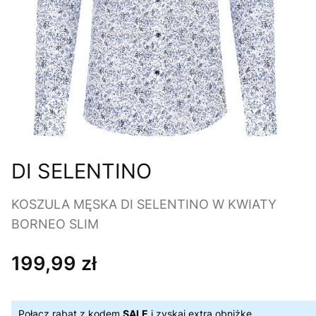
DI SELENTINO
KOSZULA MĘSKA DI SELENTINO W KWIATY
BORNEO SLIM
199,99 zł
Cena
Połącz rabat z kodem
SALE
i zyskaj extra obniżkę