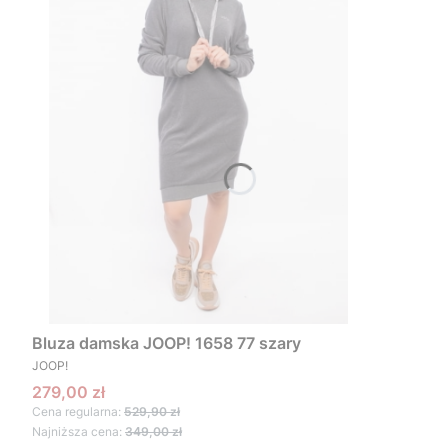
Bluza damska JOOP! 1658 77 szary
PRODUCENT
JOOP!
Cena promocyjna
279,00 zł
Cena regularna:
529,90 zł
Najniższa cena:
349,00 zł