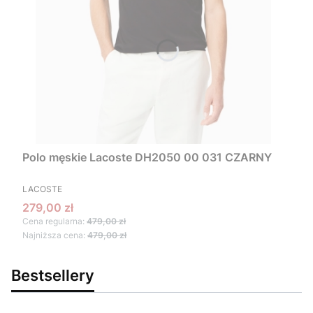
Polo męskie Lacoste DH2050 00 031 CZARNY
PRODUCENT
LACOSTE
Cena promocyjna
279,00 zł
Cena regularna:
479,00 zł
Najniższa cena:
479,00 zł
Bestsellery