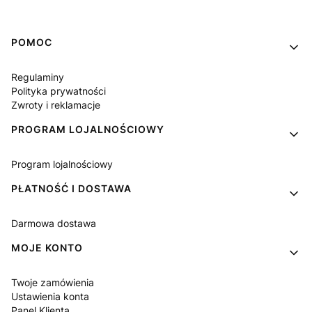
Linki w stopce
POMOC
Regulaminy
Polityka prywatności
Zwroty i reklamacje
PROGRAM LOJALNOŚCIOWY
Program lojalnościowy
PŁATNOŚĆ I DOSTAWA
Darmowa dostawa
MOJE KONTO
Twoje zamówienia
Ustawienia konta
Panel Klienta