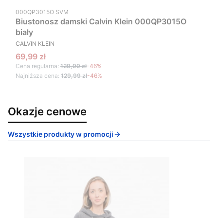
Kod produktu
000QP3015O SVM
Biustonosz damski Calvin Klein 000QP3015O
biały
PRODUCENT
CALVIN KLEIN
Cena promocyjna
69,99 zł
Cena regularna:
129,99 zł
-46%
Najniższa cena:
129,99 zł
-46%
Okazje cenowe
Wszystkie produkty w promocji