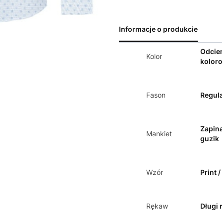
Informacje o produkcie
Odcie
Kolor
kolor
Fason
Regula
Zapin
Mankiet
guzik
Wzór
Print 
Rękaw
Długi 