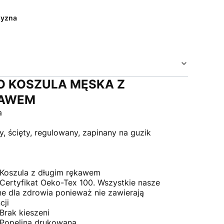
yzna
NO KOSZULA MĘSKA Z
KAWEM
a
, ścięty, regulowany, zapinany na guzik
Koszula z długim rękawem
ertyfikat Oeko-Tex 100. Wszystkie nasze
ne dla zdrowia ponieważ nie zawierają
cji
Brak kieszeni
 Popelina drukowana