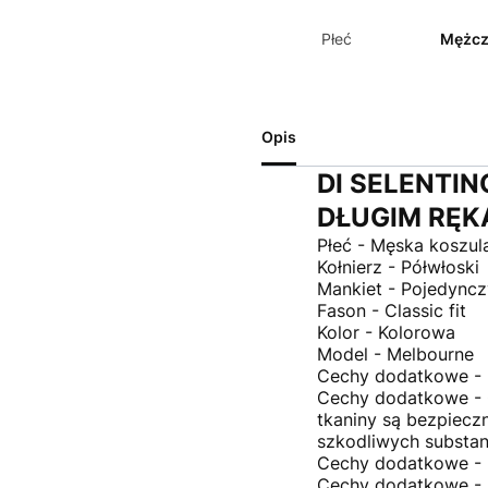
Płeć
Mężcz
Opis
DI SELENTI
DŁUGIM RĘ
Płeć - Męska koszul
Kołnierz - Półwłoski
Mankiet - Pojedynczy
Fason - Classic fit
Kolor - Kolorowa
Model - Melbourne
Cechy dodatkowe - 
Cechy dodatkowe - C
tkaniny są bezpiecz
szkodliwych substan
Cechy dodatkowe - 
Cechy dodatkowe -