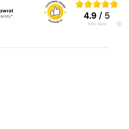
 zwrot
4.9
/ 5
wroty*
5432
opinii