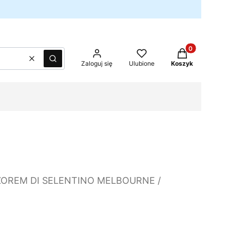
Produkty w kos
Wyczyść
Szukaj
Zaloguj się
Ulubione
Koszyk
OREM DI SELENTINO MELBOURNE /