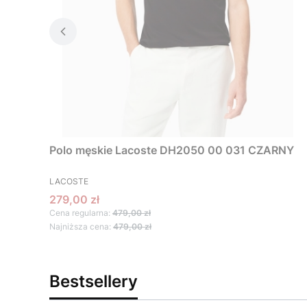
Polo męskie Lacoste DH2050 00 031 CZARNY
PRODUCENT
LACOSTE
Cena promocyjna
279,00 zł
Cena regularna:
479,00 zł
Najniższa cena:
479,00 zł
Bestsellery