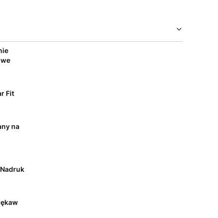
nie
owe
r Fit
any na
/ Nadruk
rękaw