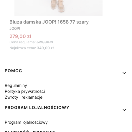
Bluza damska JOOP! 1658 77 szary
PRODUCENT
JOOP!
Cena promocyjna
279,00 zł
Cena regularna:
529,90 zł
Najniższa cena:
349,00 zł
Linki w stopce
POMOC
Regulaminy
Polityka prywatności
Zwroty i reklamacje
PROGRAM LOJALNOŚCIOWY
Program lojalnościowy