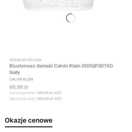
Kod produktu
000QP3015O SVM
Biustonosz damski Calvin Klein 000QP3015O
biały
PRODUCENT
CALVIN KLEIN
Cena promocyjna
69,99 zł
Cena regularna:
129,99 zł
-46%
Najniższa cena:
129,99 zł
-46%
Okazje cenowe