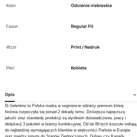
Kolor
Odcienie niebieskie
Fason
Regular Fit
Wzór
Print / Nadruk
Płeć
Kobieta
Opis
Di Selentino to Polska marka w segmencie odzieży premium której
historia rozpoczęła się ponad 2 dekady temu. Dzisiejsza najwyższa
jakość oraz standardy produkcji są wynikiem doświadczenia, pracy i
dedykacji 3 pokoleń w branży konfekcyjnej. Od lat 80-tych koszule trafiają
do najbardziej wymagających klientów w większości Państw w Europie
oraz między innymi do Stanów Zjednoczonych, Dubaju czy Kanady.