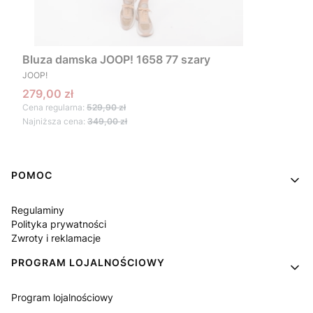
Bluza damska JOOP! 1658 77 szary
PRODUCENT
JOOP!
Cena promocyjna
279,00 zł
Cena regularna:
529,90 zł
Najniższa cena:
349,00 zł
Linki w stopce
POMOC
Regulaminy
Polityka prywatności
Zwroty i reklamacje
PROGRAM LOJALNOŚCIOWY
Program lojalnościowy