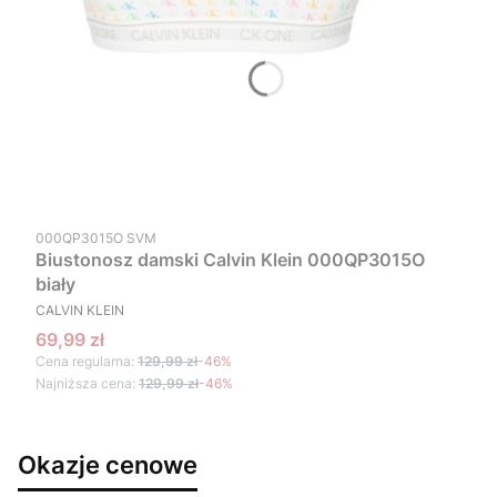
Kod produktu
000QP3015O SVM
Biustonosz damski Calvin Klein 000QP3015O
biały
PRODUCENT
CALVIN KLEIN
Cena promocyjna
69,99 zł
Cena regularna:
129,99 zł
-46%
Najniższa cena:
129,99 zł
-46%
Okazje cenowe