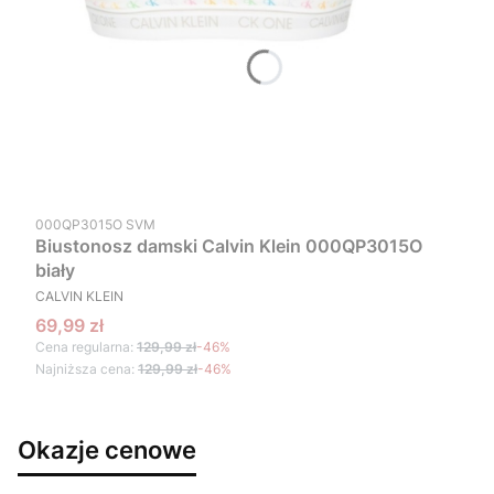
Kod produktu
000QP3015O SVM
Biustonosz damski Calvin Klein 000QP3015O
biały
PRODUCENT
CALVIN KLEIN
Cena promocyjna
69,99 zł
Cena regularna:
129,99 zł
-46%
Najniższa cena:
129,99 zł
-46%
Okazje cenowe