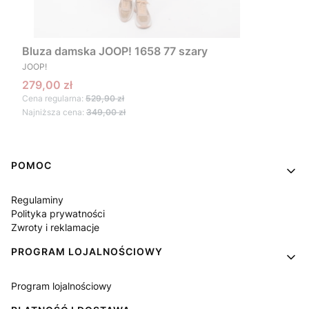
Bluza damska JOOP! 1658 77 szary
PRODUCENT
JOOP!
Cena promocyjna
279,00 zł
Cena regularna:
529,90 zł
Najniższa cena:
349,00 zł
Linki w stopce
POMOC
Regulaminy
Polityka prywatności
Zwroty i reklamacje
PROGRAM LOJALNOŚCIOWY
Program lojalnościowy