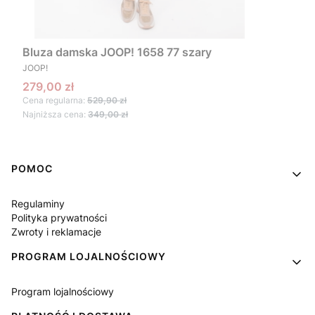
Bluza damska JOOP! 1658 77 szary
PRODUCENT
JOOP!
Cena promocyjna
279,00 zł
Cena regularna:
529,90 zł
Najniższa cena:
349,00 zł
Linki w stopce
POMOC
Regulaminy
Polityka prywatności
Zwroty i reklamacje
PROGRAM LOJALNOŚCIOWY
Program lojalnościowy