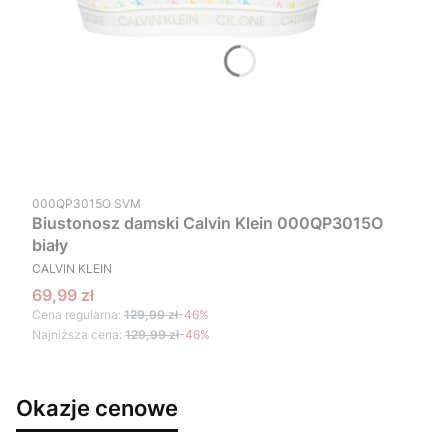
Kod produktu
000QP3015O SVM
Biustonosz damski Calvin Klein 000QP3015O
biały
PRODUCENT
CALVIN KLEIN
Cena promocyjna
69,99 zł
Cena regularna:
129,99 zł
-46%
Najniższa cena:
129,99 zł
-46%
Okazje cenowe