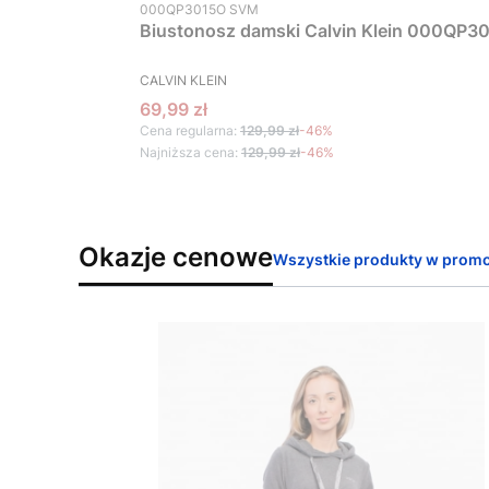
Kod produktu
000QP3015O SVM
Biustonosz damski Calvin Klein 000QP30
PRODUCENT
CALVIN KLEIN
Cena promocyjna
69,99 zł
Cena regularna:
129,99 zł
-46%
Najniższa cena:
129,99 zł
-46%
Okazje cenowe
Wszystkie produkty w promo