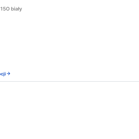
15O biały
cji