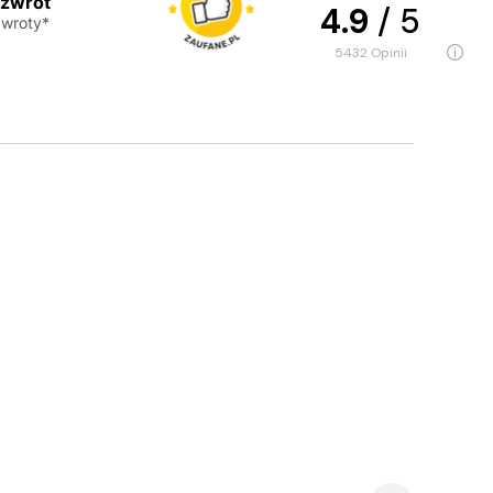
 zwrot
4.9
/ 5
wroty*
5432
opinii