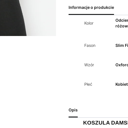
Informacje o produkcie
Odcie
Kolor
różow
Fason
Slim Fi
Wzór
Oxfor
Płeć
Kobiet
Opis
KOSZULA DAM