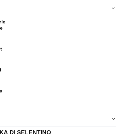
nie
e
t
d
a
SKA
DI SELENTINO