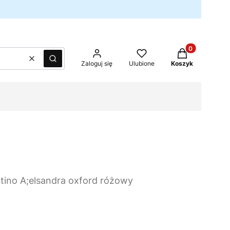
Produkty w kos
Wyczyść
Szukaj
Zaloguj się
Ulubione
Koszyk
tino A;elsandra oxford różowy