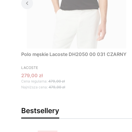
Polo męskie Lacoste DH2050 00 031 CZARNY
PRODUCENT
LACOSTE
Cena promocyjna
279,00 zł
Cena regularna:
479,00 zł
Najniższa cena:
479,00 zł
Bestsellery