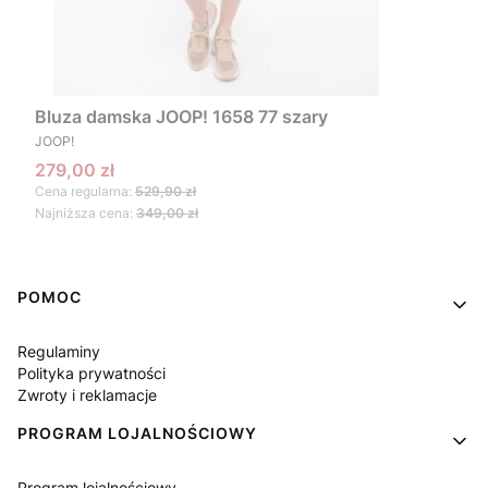
Bluza damska JOOP! 1658 77 szary
PRODUCENT
JOOP!
Cena promocyjna
279,00 zł
Cena regularna:
529,90 zł
Najniższa cena:
349,00 zł
Linki w stopce
POMOC
Regulaminy
Polityka prywatności
Zwroty i reklamacje
PROGRAM LOJALNOŚCIOWY
Program lojalnościowy