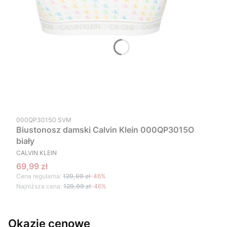
Kod produktu
000QP3015O SVM
Biustonosz damski Calvin Klein 000QP3015O
biały
PRODUCENT
CALVIN KLEIN
Cena promocyjna
69,99 zł
Cena regularna:
129,99 zł
-46%
Najniższa cena:
129,99 zł
-46%
Okazje cenowe