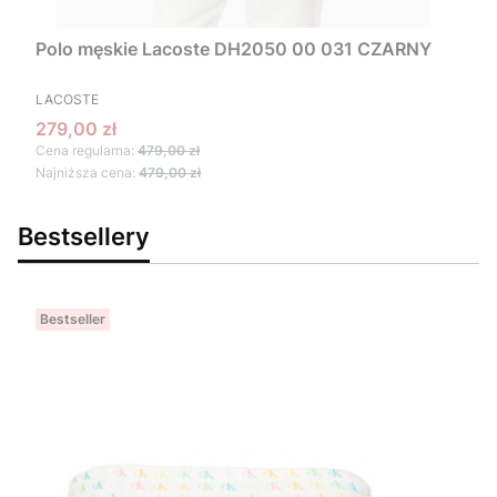
Polo męskie Lacoste DH2050 00 031 CZARNY
PRODUCENT
LACOSTE
Cena promocyjna
279,00 zł
Cena regularna:
479,00 zł
Najniższa cena:
479,00 zł
Bestsellery
Bestseller