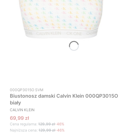
Kod produktu
000QP3015O SVM
Biustonosz damski Calvin Klein 000QP3015O
biały
PRODUCENT
CALVIN KLEIN
Cena promocyjna
69,99 zł
Cena regularna:
129,99 zł
-46%
Najniższa cena:
129,99 zł
-46%