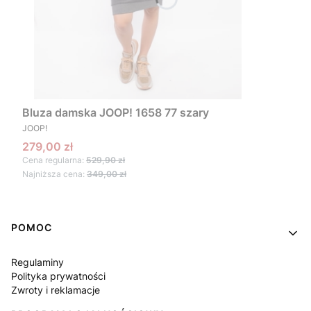
Bluza damska JOOP! 1658 77 szary
PRODUCENT
JOOP!
Cena promocyjna
279,00 zł
Cena regularna:
529,90 zł
Najniższa cena:
349,00 zł
Linki w stopce
POMOC
Regulaminy
Polityka prywatności
Zwroty i reklamacje