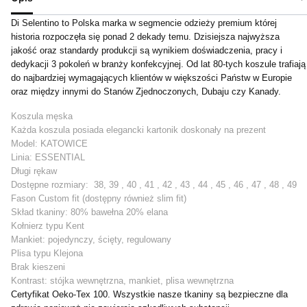
Di Selentino to Polska marka w segmencie odzieży premium której
historia rozpoczęła się ponad 2 dekady temu. Dzisiejsza najwyższa
jakość oraz standardy produkcji są wynikiem doświadczenia, pracy i
dedykacji 3 pokoleń w branży konfekcyjnej. Od lat 80-tych koszule trafiają
do najbardziej wymagających klientów w większości Państw w Europie
oraz między innymi do Stanów Zjednoczonych, Dubaju czy Kanady.
Koszula męska
Każda koszula posiada elegancki kartonik doskonały na prezent
Model: KATOWICE
Linia: ESSENTIAL
Długi rękaw
Dostępne rozmiary: 38, 39 , 40 , 41 , 42 , 43 , 44 , 45 , 46 , 47 , 48 , 49
Fason Custom fit (dostępny również slim fit)
Skład tkaniny: 80% bawełna 20% elana
Kołnierz typu Kent
Mankiet: pojedynczy, ścięty, regulowany
Plisa typu Klejona
Brak kieszeni
Kontrast: stójka wewnętrzna, mankiet, plisa wewnętrzna
Certyfikat Oeko-Tex 100. Wszystkie nasze tkaniny są bezpieczne dla