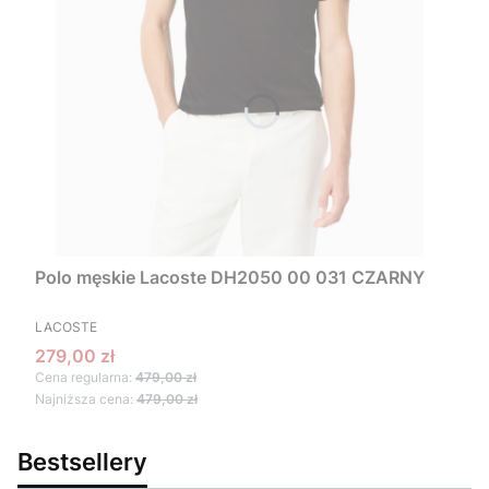
Polo męskie Lacoste DH2050 00 031 CZARNY
PRODUCENT
LACOSTE
Cena promocyjna
279,00 zł
Cena regularna:
479,00 zł
Najniższa cena:
479,00 zł
Bestsellery