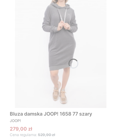
Bluza damska JOOP! 1658 77 szary
PRODUCENT
JOOP!
Cena promocyjna
279,00 zł
Cena regularna:
529,90 zł