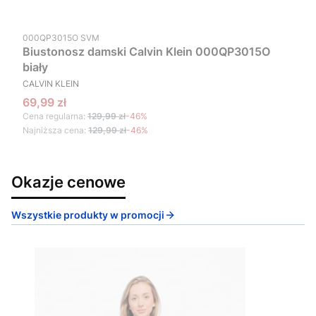
Kod produktu
000QP3015O SVM
Biustonosz damski Calvin Klein 000QP3015O
biały
PRODUCENT
CALVIN KLEIN
Cena promocyjna
69,99 zł
Cena regularna:
129,99 zł
-46%
Najniższa cena:
129,99 zł
-46%
Okazje cenowe
Wszystkie produkty w promocji