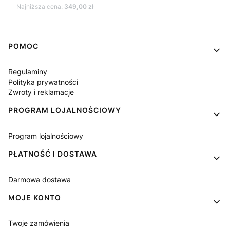
Najniższa cena:
349,00 zł
Linki w stopce
POMOC
Regulaminy
Polityka prywatności
Zwroty i reklamacje
PROGRAM LOJALNOŚCIOWY
Program lojalnościowy
PŁATNOŚĆ I DOSTAWA
Darmowa dostawa
MOJE KONTO
Twoje zamówienia