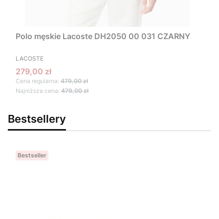
Polo męskie Lacoste DH2050 00 031 CZARNY
PRODUCENT
LACOSTE
Cena promocyjna
279,00 zł
Cena regularna:
479,00 zł
Najniższa cena:
479,00 zł
Bestsellery
Bestseller