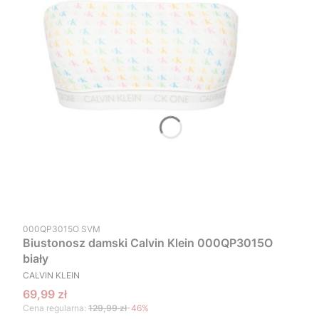
Kod produktu
000QP3015O SVM
Biustonosz damski Calvin Klein 000QP3015O
biały
PRODUCENT
CALVIN KLEIN
Cena promocyjna
69,99 zł
Cena regularna:
129,99 zł
-46%