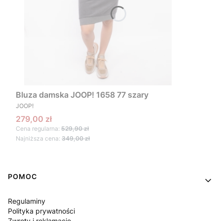
Bluza damska JOOP! 1658 77 szary
PRODUCENT
JOOP!
Cena promocyjna
279,00 zł
Cena regularna:
529,90 zł
Najniższa cena:
349,00 zł
Linki w stopce
POMOC
Regulaminy
Polityka prywatności
Zwroty i reklamacje