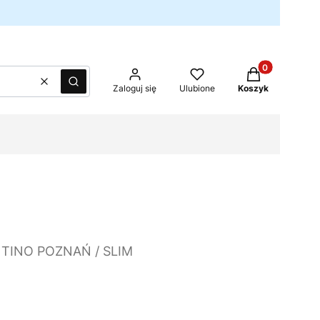
Produkty w kos
Wyczyść
Szukaj
Zaloguj się
Ulubione
Koszyk
NTINO POZNAŃ / SLIM