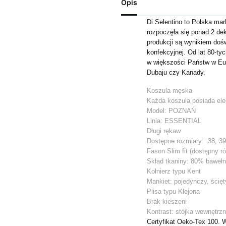
Opis
Di Selentino to Polska ma
rozpoczęła się ponad 2 de
produkcji są wynikiem dośw
konfekcyjnej. Od lat 80-ty
w większości Państw w Eu
Dubaju czy Kanady.
Koszula męska
Każda koszula posiada ele
Model: POZNAŃ
Linia: ESSENTIAL
Długi rękaw
Dostępne rozmiary: 38, 39 ,
Fason Slim fit (dostępny r
Skład tkaniny: 80% baweł
Kołnierz typu Kent
Mankiet: pojedynczy, ścięt
Plisa typu Klejona
Brak kieszeni
Kontrast: stójka wewnętrzn
Certyfikat Oeko-Tex 100. 