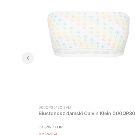
Kod produktu
000QP3015O SVM
Biustonosz damski Calvin Klein 000QP30
PRODUCENT
CALVIN KLEIN
Cena promocyjna