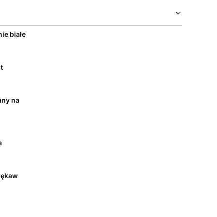
ie białe
t
any na
a
rękaw