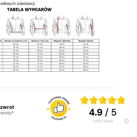
odliwych substancji.
 zwrot
4.9
/ 5
wroty*
5432
opinii