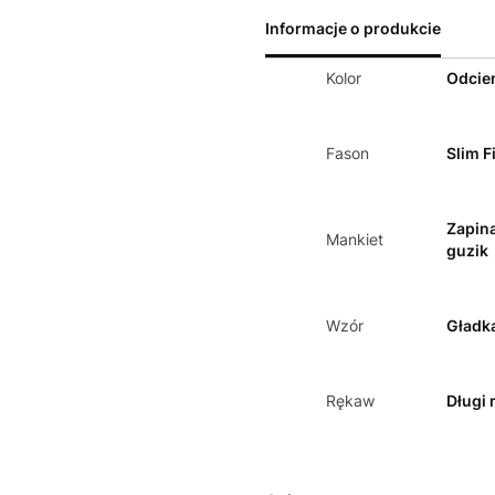
Informacje o produkcie
Kolor
Odcien
Fason
Slim Fi
Zapin
Mankiet
guzik
Wzór
Gładk
Rękaw
Długi 