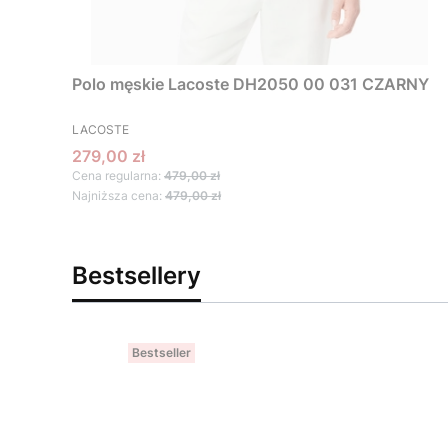
Polo męskie Lacoste DH2050 00 031 CZARNY
PRODUCENT
LACOSTE
Cena promocyjna
279,00 zł
Cena regularna:
479,00 zł
Najniższa cena:
479,00 zł
Bestsellery
Bestseller