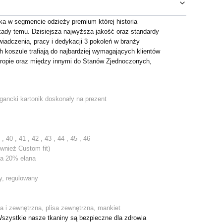
rka w segmencie odzieży premium której historia
kady temu. Dzisiejsza najwyższa jakość oraz standardy
iadczenia, pracy i dedykacji 3 pokoleń w branży
ch koszule trafiają do najbardziej wymagających klientów
ropie oraz między innymi do Stanów Zjednoczonych,
gancki kartonik doskonały na prezent
 40 , 41 , 42 , 43 , 44 , 45 , 46
ównież Custom fit)
na 20% elana
y, regulowany
a i zewnętrzna, plisa zewnętrzna, mankiet
Wszystkie nasze tkaniny są bezpieczne dla zdrowia