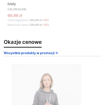
biały
PRODUCENT
CALVIN KLEIN
Cena promocyjna
69,99 zł
Cena regularna:
129,99 zł
-46%
Najniższa cena:
129,99 zł
-46%
Okazje cenowe
Wszystkie produkty w promocji