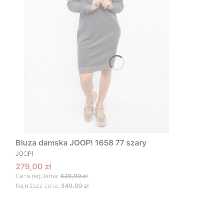
Bluza damska JOOP! 1658 77 szary
PRODUCENT
JOOP!
Cena promocyjna
279,00 zł
Cena regularna:
529,90 zł
Najniższa cena:
349,00 zł