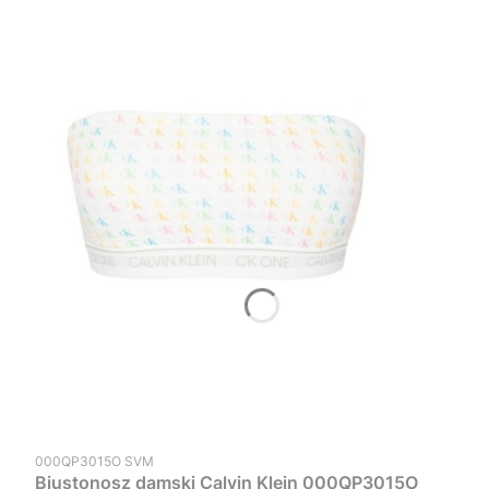
Kod produktu
000QP3015O SVM
Biustonosz damski Calvin Klein 000QP3015O