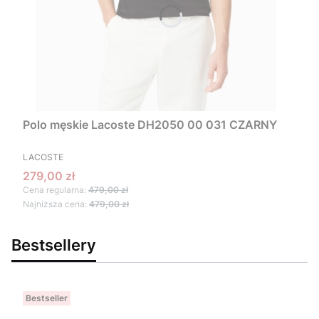
Polo męskie Lacoste DH2050 00 031 CZARNY
PRODUCENT
LACOSTE
Cena promocyjna
279,00 zł
Cena regularna:
479,00 zł
Najniższa cena:
479,00 zł
Bestsellery
Bestseller