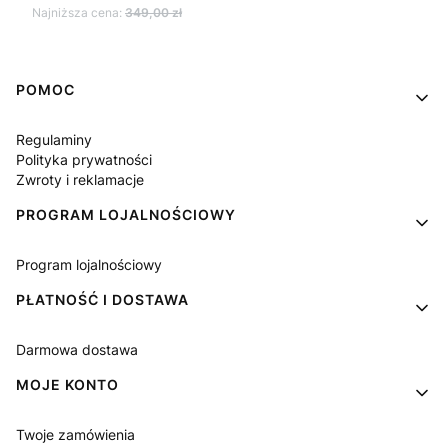
Najniższa cena:
349,00 zł
Linki w stopce
POMOC
Regulaminy
Polityka prywatności
Zwroty i reklamacje
PROGRAM LOJALNOŚCIOWY
Program lojalnościowy
PŁATNOŚĆ I DOSTAWA
Darmowa dostawa
MOJE KONTO
Twoje zamówienia