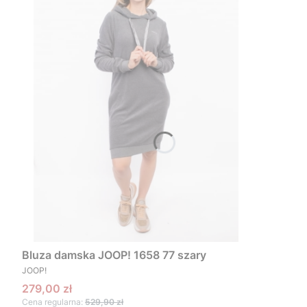
Bluza damska JOOP! 1658 77 szary
PRODUCENT
JOOP!
Cena promocyjna
279,00 zł
Cena regularna:
529,90 zł