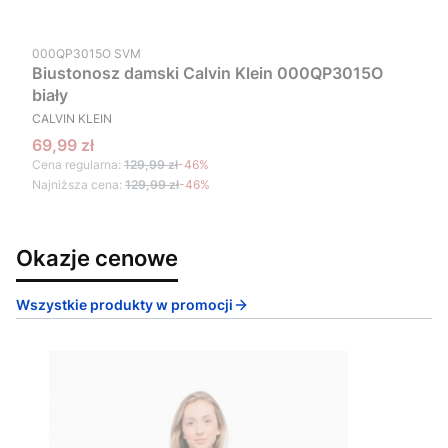
Kod produktu
000QP3015O SVM
Biustonosz damski Calvin Klein 000QP3015O
biały
PRODUCENT
CALVIN KLEIN
Cena promocyjna
69,99 zł
Cena regularna:
129,99 zł
-46%
Najniższa cena:
129,99 zł
-46%
Okazje cenowe
Wszystkie produkty w promocji