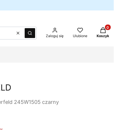
Produkty w kos
Wyczyść
Szukaj
Zaloguj się
Ulubione
Koszyk
ELD
erfeld 245W1505 czarny
0%