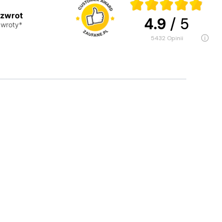
 zwrot
4.9
/ 5
wroty*
5432
opinii