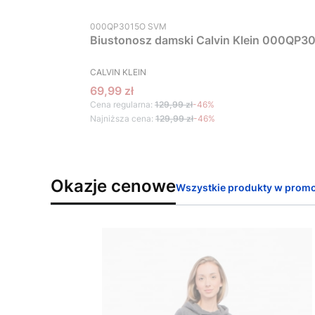
Kod produktu
000QP3015O SVM
Biustonosz damski Calvin Klein 000QP30
PRODUCENT
CALVIN KLEIN
Cena promocyjna
69,99 zł
Cena regularna:
129,99 zł
-46%
Najniższa cena:
129,99 zł
-46%
Okazje cenowe
Wszystkie produkty w promo