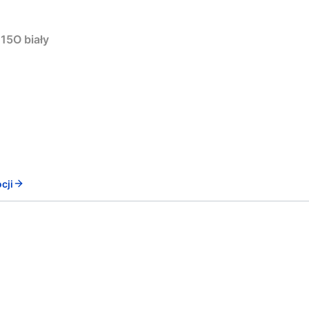
15O biały
cji