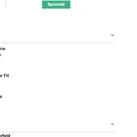
nie
e
r Fit
a
rfeld