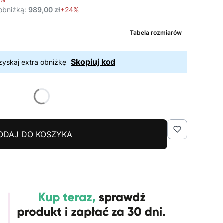
obniżką:
989,00 zł
+24%
Tabela rozmiarów
Skopiuj kod
zyskaj extra obniżkę
ODAJ DO KOSZYKA