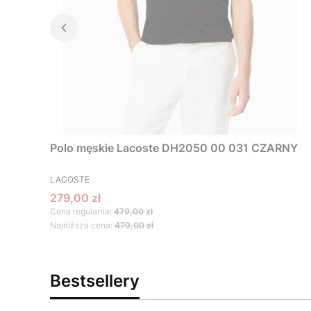
Polo męskie Lacoste DH2050 00 031 CZARNY
PRODUCENT
LACOSTE
Cena promocyjna
279,00 zł
Cena regularna:
479,00 zł
Najniższa cena:
479,00 zł
Bestsellery