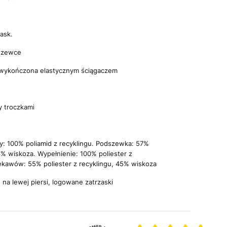
zask.
dszewce
 wykończona elastycznym ściągaczem
y troczkami
zy: 100% poliamid z recyklingu. Podszewka: 57%
43% wiskoza. Wypełnienie: 100% poliester z
ękawów: 55% poliester z recyklingu, 45% wiskoza
 na lewej piersi, logowane zatrzaski