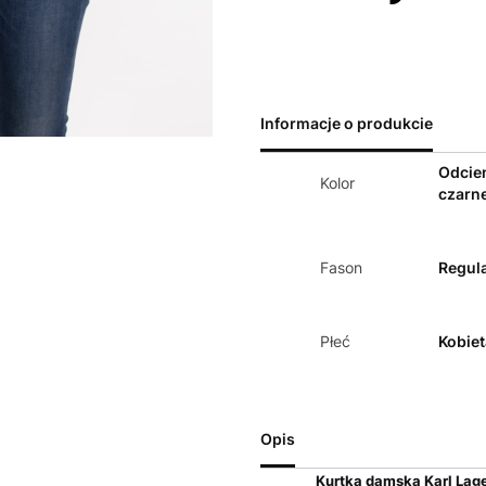
Informacje o produkcie
Odcie
Kolor
czarn
Fason
Regula
Płeć
Kobiet
Opis
Kurtka damska Karl Lage