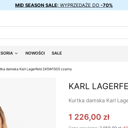
MID SEASON SALE:
WYPRZEDAŻE DO
-70%
ESORIA
NOWOŚCI
SALE
tka damska Karl Lagerfeld 245W1505 czarny
KARL LAGERF
Kurtka damska Karl Lag
1 226,00 zł
Cena regularna:
2 059,00 zł
-4