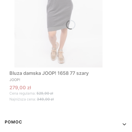
Bluza damska JOOP! 1658 77 szary
PRODUCENT
JOOP!
Cena promocyjna
279,00 zł
Cena regularna:
529,90 zł
Najniższa cena:
349,00 zł
Linki w stopce
POMOC