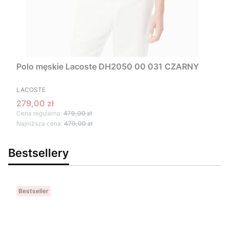
Polo męskie Lacoste DH2050 00 031 CZARNY
PRODUCENT
LACOSTE
Cena promocyjna
279,00 zł
Cena regularna:
479,00 zł
Najniższa cena:
479,00 zł
Bestsellery
Bestseller