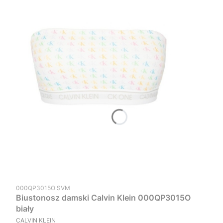
Kod produktu
000QP3015O SVM
Biustonosz damski Calvin Klein 000QP3015O
biały
PRODUCENT
CALVIN KLEIN