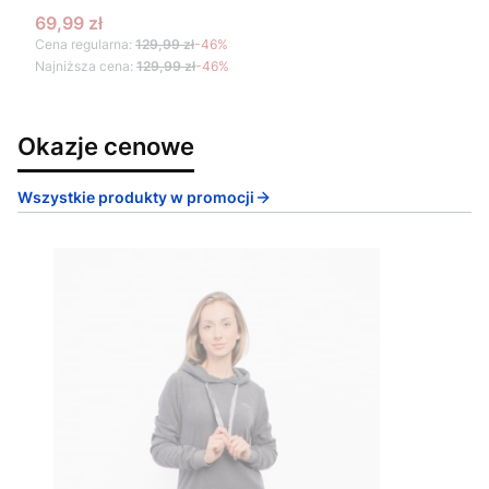
Cena promocyjna
69,99 zł
Cena regularna:
129,99 zł
-46%
Najniższa cena:
129,99 zł
-46%
Okazje cenowe
Wszystkie produkty w promocji