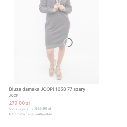
Bluza damska JOOP! 1658 77 szary
PRODUCENT
JOOP!
Cena promocyjna
279,00 zł
Cena regularna:
529,90 zł
Najniższa cena:
349,00 zł