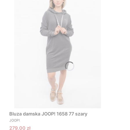
Bluza damska JOOP! 1658 77 szary
PRODUCENT
JOOP!
Cena promocyjna
279,00 zł