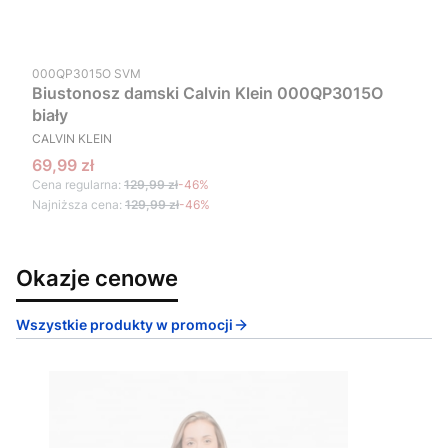
Kod produktu
000QP3015O SVM
Biustonosz damski Calvin Klein 000QP3015O
biały
PRODUCENT
CALVIN KLEIN
Cena promocyjna
69,99 zł
Cena regularna:
129,99 zł
-46%
Najniższa cena:
129,99 zł
-46%
Okazje cenowe
Wszystkie produkty w promocji