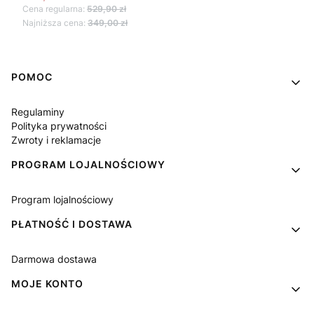
Cena regularna:
529,90 zł
Najniższa cena:
349,00 zł
Linki w stopce
POMOC
Regulaminy
Polityka prywatności
Zwroty i reklamacje
PROGRAM LOJALNOŚCIOWY
Program lojalnościowy
PŁATNOŚĆ I DOSTAWA
Darmowa dostawa
MOJE KONTO