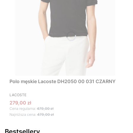
Polo męskie Lacoste DH2050 00 031 CZARNY
PRODUCENT
LACOSTE
Cena promocyjna
279,00 zł
Cena regularna:
479,00 zł
Najniższa cena:
479,00 zł
Bestsellery