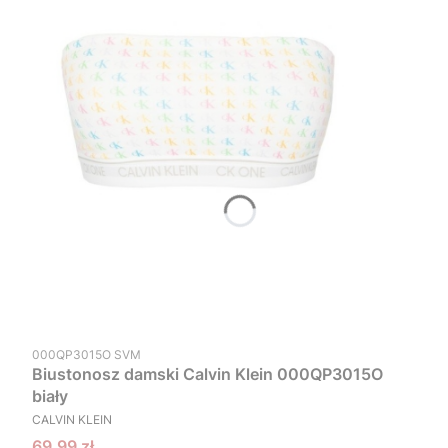
Kod produktu
000QP3015O SVM
Biustonosz damski Calvin Klein 000QP3015O
biały
PRODUCENT
CALVIN KLEIN
Cena promocyjna
69,99 zł