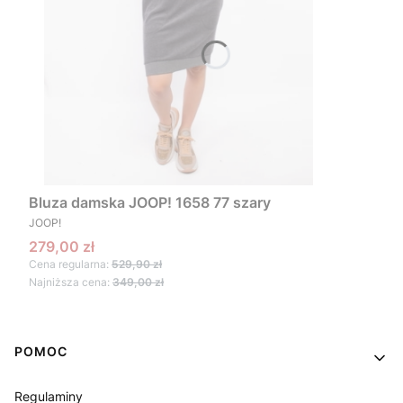
Bluza damska JOOP! 1658 77 szary
PRODUCENT
JOOP!
Cena promocyjna
279,00 zł
Cena regularna:
529,90 zł
Najniższa cena:
349,00 zł
Linki w stopce
POMOC
Regulaminy