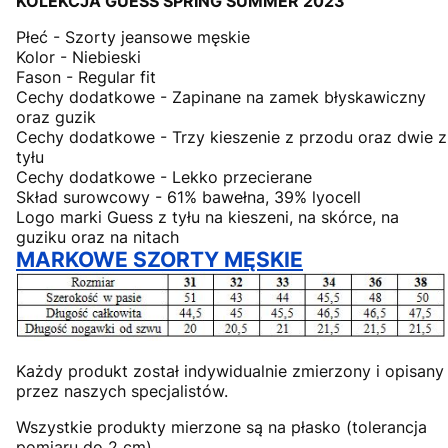
KOLEKCJA GUESS SPRING SUMMER 2023
Płeć - Szorty jeansowe męskie
Kolor - Niebieski
Fason - Regular fit
Cechy dodatkowe - Zapinane na zamek błyskawiczny
oraz guzik
Cechy dodatkowe - Trzy kieszenie z przodu oraz dwie z
tyłu
Cechy dodatkowe - Lekko przecierane
Skład surowcowy - 61% bawełna, 39% lyocell
Logo marki Guess z tyłu na kieszeni, na skórce, na
guziku oraz na nitach
MARKOWE SZORTY MĘSKIE
Każdy produkt został indywidualnie zmierzony i opisany
przez naszych specjalistów.
Wszystkie produkty mierzone są na płasko (tolerancja
pomiaru do 2 cm)