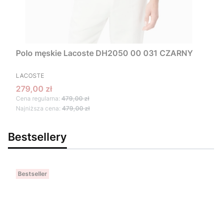
Polo męskie Lacoste DH2050 00 031 CZARNY
PRODUCENT
LACOSTE
Cena promocyjna
279,00 zł
Cena regularna:
479,00 zł
Najniższa cena:
479,00 zł
Bestsellery
Bestseller