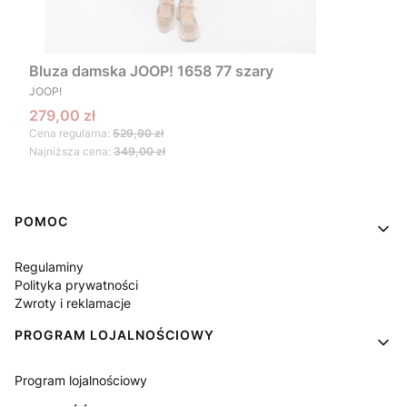
Bluza damska JOOP! 1658 77 szary
PRODUCENT
JOOP!
Cena promocyjna
279,00 zł
Cena regularna:
529,90 zł
Najniższa cena:
349,00 zł
Linki w stopce
POMOC
Regulaminy
Polityka prywatności
Zwroty i reklamacje
PROGRAM LOJALNOŚCIOWY
Program lojalnościowy