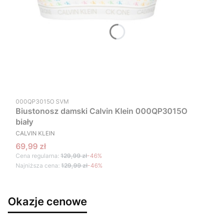
Kod produktu
000QP3015O SVM
Biustonosz damski Calvin Klein 000QP3015O
biały
PRODUCENT
CALVIN KLEIN
Cena promocyjna
69,99 zł
Cena regularna:
129,99 zł
-46%
Najniższa cena:
129,99 zł
-46%
Okazje cenowe