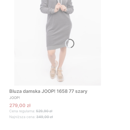
Bluza damska JOOP! 1658 77 szary
PRODUCENT
JOOP!
Cena promocyjna
279,00 zł
Cena regularna:
529,90 zł
Najniższa cena:
349,00 zł