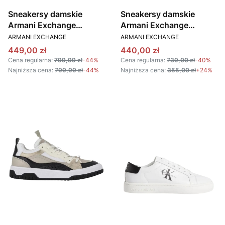
Sneakersy damskie
Sneakersy damskie
Armani Exchange
Armani Exchange
PRODUCENT
PRODUCENT
XDX159 XV887 czarny
XDX162 XV805 czarny
ARMANI EXCHANGE
ARMANI EXCHANGE
Cena promocyjna
Cena promocyjna
449,00 zł
440,00 zł
Cena regularna:
799,99 zł
-44%
Cena regularna:
739,00 zł
-40%
Najniższa cena:
799,99 zł
-44%
Najniższa cena:
355,00 zł
+24%