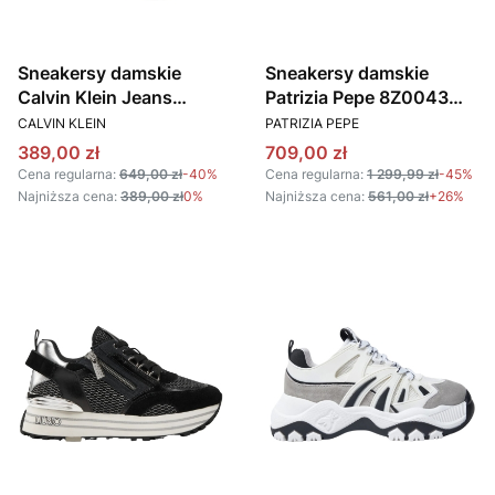
Sneakersy damskie
Sneakersy damskie
Calvin Klein Jeans
Patrizia Pepe 8Z0043
PRODUCENT
PRODUCENT
YW0YW01639 szary
L134 beżowy
CALVIN KLEIN
PATRIZIA PEPE
Cena promocyjna
Cena promocyjna
389,00 zł
709,00 zł
Cena regularna:
649,00 zł
-40%
Cena regularna:
1 299,99 zł
-45%
Najniższa cena:
389,00 zł
0%
Najniższa cena:
561,00 zł
+26%