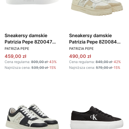
Sneakersy damskie
Sneakersy damskie
Patrizia Pepe 8Z0047
Patrizia Pepe 8Z0084
PRODUCENT
PRODUCENT
E028 biały
L055 beżowy
PATRIZIA PEPE
PATRIZIA PEPE
Cena promocyjna
Cena promocyjna
459,00 zł
490,00 zł
Cena regularna:
809,00 zł
-43%
Cena regularna:
849,00 zł
-42%
Najniższa cena:
539,00 zł
-15%
Najniższa cena:
579,00 zł
-15%