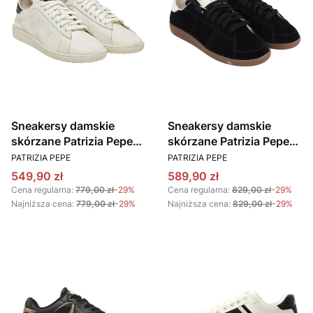
Sneakersy damskie
Sneakersy damskie
skórzane Patrizia Pepe
skórzane Patrizia Pepe
PRODUCENT
PRODUCENT
2Z0063 L150 biały
8Z0113 L055 czarny
PATRIZIA PEPE
PATRIZIA PEPE
Cena promocyjna
Cena promocyjna
549,90 zł
589,90 zł
Cena regularna:
779,00 zł
-29%
Cena regularna:
829,00 zł
-29%
Najniższa cena:
779,00 zł
-29%
Najniższa cena:
829,00 zł
-29%