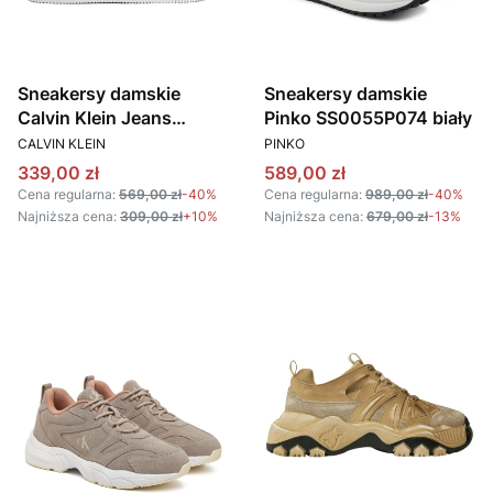
Sneakersy damskie
Sneakersy damskie
Calvin Klein Jeans
Pinko SS0055P074 biały
PRODUCENT
PRODUCENT
YW0YW01769 biały
CALVIN KLEIN
PINKO
Cena promocyjna
Cena promocyjna
339,00 zł
589,00 zł
Cena regularna:
569,00 zł
-40%
Cena regularna:
989,00 zł
-40%
Najniższa cena:
309,00 zł
+10%
Najniższa cena:
679,00 zł
-13%