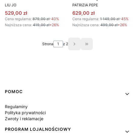
PRODUCENT
PRODUCENT
czarny
V005 kolorowy
LIU JO
PATRIZIA PEPE
Cena promocyjna
Cena promocyjna
529,00 zł
629,00 zł
Cena regularna:
879,00 zł
-40%
Cena regularna:
1 149,00 zł
-45%
Najniższa cena:
419,00 zł
+26%
Najniższa cena:
499,00 zł
+26%
Strona
z 2
Przejdź do ostatniej st
Linki w stopce
POMOC
Regulaminy
Polityka prywatności
Zwroty i reklamacje
PROGRAM LOJALNOŚCIOWY