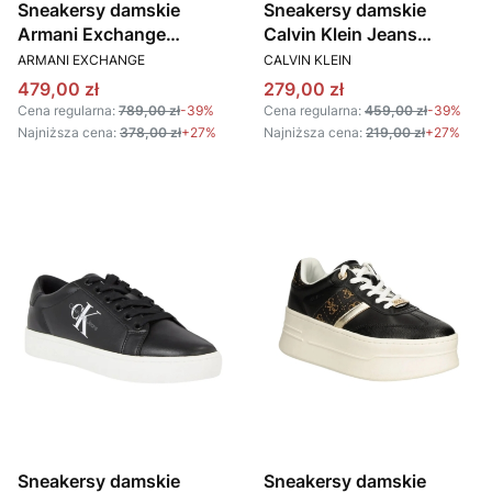
Sneakersy damskie
Sneakersy damskie
Armani Exchange
Calvin Klein Jeans
PRODUCENT
PRODUCENT
XDX168 XV894 beżowy
YW0YW01269 biały
ARMANI EXCHANGE
CALVIN KLEIN
Cena promocyjna
Cena promocyjna
479,00 zł
279,00 zł
Cena regularna:
789,00 zł
-39%
Cena regularna:
459,00 zł
-39%
Najniższa cena:
378,00 zł
+27%
Najniższa cena:
219,00 zł
+27%
Sneakersy damskie
Sneakersy damskie