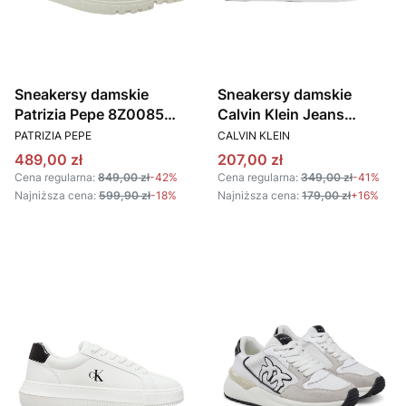
Sneakersy damskie
Sneakersy damskie
Patrizia Pepe 8Z0085
Calvin Klein Jeans
PRODUCENT
PRODUCENT
L011 biały
YW0YW01763 czarny
PATRIZIA PEPE
CALVIN KLEIN
Cena promocyjna
Cena promocyjna
489,00 zł
207,00 zł
Cena regularna:
849,00 zł
-42%
Cena regularna:
349,00 zł
-41%
Najniższa cena:
599,90 zł
-18%
Najniższa cena:
179,00 zł
+16%