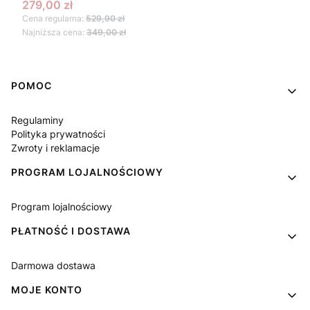
Cena promocyjna
279,00 zł
Cena regularna:
529,90 zł
Najniższa cena:
349,00 zł
Linki w stopce
POMOC
Regulaminy
Polityka prywatności
Zwroty i reklamacje
PROGRAM LOJALNOŚCIOWY
Program lojalnościowy
PŁATNOŚĆ I DOSTAWA
Darmowa dostawa
MOJE KONTO