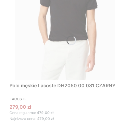
Polo męskie Lacoste DH2050 00 031 CZARNY
PRODUCENT
LACOSTE
Cena promocyjna
279,00 zł
Cena regularna:
479,00 zł
Najniższa cena:
479,00 zł