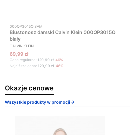
Kod produktu
000QP3015O SVM
Biustonosz damski Calvin Klein 000QP3015O
biały
PRODUCENT
CALVIN KLEIN
Cena promocyjna
69,99 zł
Cena regularna:
129,99 zł
-46%
Najniższa cena:
129,99 zł
-46%
Okazje cenowe
Wszystkie produkty w promocji