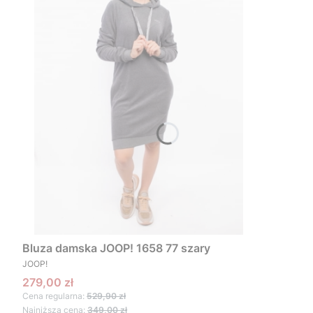
Bluza damska JOOP! 1658 77 szary
PRODUCENT
JOOP!
Cena promocyjna
279,00 zł
Cena regularna:
529,90 zł
Najniższa cena:
349,00 zł