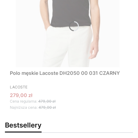
Polo męskie Lacoste DH2050 00 031 CZARNY
PRODUCENT
LACOSTE
Cena promocyjna
279,00 zł
Cena regularna:
479,00 zł
Najniższa cena:
479,00 zł
Bestsellery