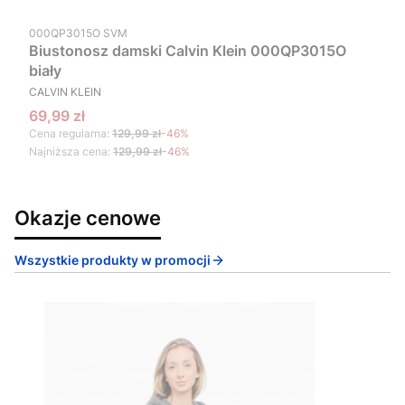
Kod produktu
000QP3015O SVM
Biustonosz damski Calvin Klein 000QP3015O
biały
PRODUCENT
CALVIN KLEIN
Cena promocyjna
69,99 zł
Cena regularna:
129,99 zł
-46%
Najniższa cena:
129,99 zł
-46%
Okazje cenowe
Wszystkie produkty w promocji