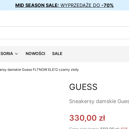
MID SEASON SALE:
WYPRZEDAŻE DO
-70%
ESORIA
NOWOŚCI
SALE
ersy damskie Guess FLTNOW ELE12 czarny złoty
GUESS
Sneakersy damskie Gue
330,00 zł
Cena regularna:
559,00 zł
-41%