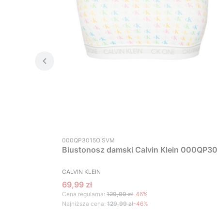
Kod produktu
000QP3015O SVM
Biustonosz damski Calvin Klein 000QP30
PRODUCENT
CALVIN KLEIN
Cena promocyjna
69,99 zł
Cena regularna:
129,99 zł
-46%
Najniższa cena:
129,99 zł
-46%