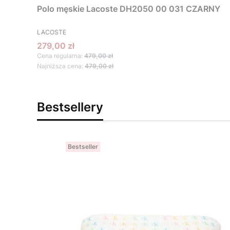
Polo męskie Lacoste DH2050 00 031 CZARNY
PRODUCENT
LACOSTE
Cena promocyjna
279,00 zł
Cena regularna:
479,00 zł
Najniższa cena:
479,00 zł
Bestsellery
Bestseller