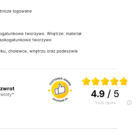
tnicze logowane
ogatunkowe tworzywo. Wnętrze: materiał
Wysokogatunkowe tworzywo
yku, cholewce, wnętrzu oraz podeszwie
 zwrot
4.9
/ 5
wroty*
5432
opinii