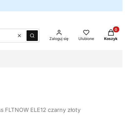
Produkty w kos
Wyczyść
Szukaj
Zaloguj się
Ulubione
Koszyk
ss FLTNOW ELE12 czarny złoty