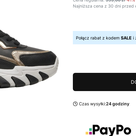
Najniższa cena z 30 dni przed 
Połącz rabat z kodem
SALE
i 
D
Czas wysyłki:
24 godziny