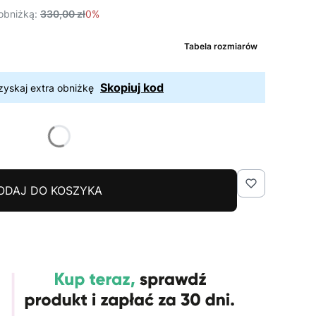
obniżką:
330,00 zł
0%
Tabela rozmiarów
Skopiuj kod
zyskaj extra obniżkę
ODAJ DO KOSZYKA