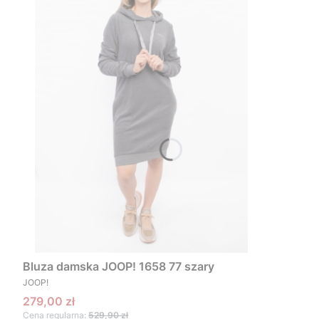
Bluza damska JOOP! 1658 77 szary
PRODUCENT
JOOP!
Cena promocyjna
279,00 zł
Cena regularna:
529,90 zł