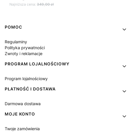
Najniższa cena:
349,00 zł
Linki w stopce
POMOC
Regulaminy
Polityka prywatności
Zwroty i reklamacje
PROGRAM LOJALNOŚCIOWY
Program lojalnościowy
PŁATNOŚĆ I DOSTAWA
Darmowa dostawa
MOJE KONTO
Twoje zamówienia