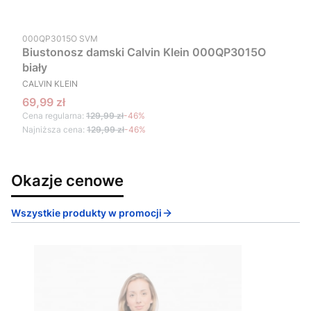
Kod produktu
000QP3015O SVM
Biustonosz damski Calvin Klein 000QP3015O
biały
PRODUCENT
CALVIN KLEIN
Cena promocyjna
69,99 zł
Cena regularna:
129,99 zł
-46%
Najniższa cena:
129,99 zł
-46%
Okazje cenowe
Wszystkie produkty w promocji