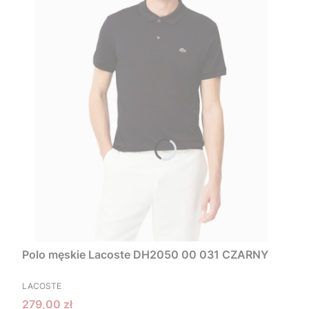
Polo męskie Lacoste DH2050 00 031 CZARNY
PRODUCENT
LACOSTE
Cena promocyjna
279,00 zł