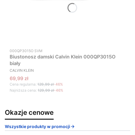
Kod produktu
000QP3015O SVM
Biustonosz damski Calvin Klein 000QP3015O
biały
PRODUCENT
CALVIN KLEIN
Cena promocyjna
69,99 zł
Cena regularna:
129,99 zł
-46%
Najniższa cena:
129,99 zł
-46%
Okazje cenowe
Wszystkie produkty w promocji