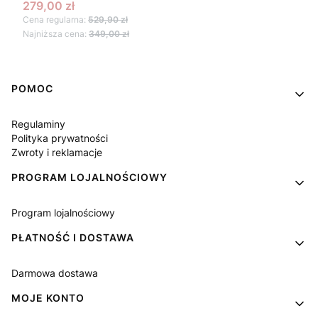
Cena promocyjna
279,00 zł
Cena regularna:
529,90 zł
Najniższa cena:
349,00 zł
Linki w stopce
POMOC
Regulaminy
Polityka prywatności
Zwroty i reklamacje
PROGRAM LOJALNOŚCIOWY
Program lojalnościowy
PŁATNOŚĆ I DOSTAWA
Darmowa dostawa
MOJE KONTO