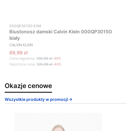
Kod produktu
000QP3015O SVM
Biustonosz damski Calvin Klein 000QP3015O
biały
PRODUCENT
CALVIN KLEIN
Cena promocyjna
69,99 zł
Cena regularna:
129,99 zł
-46%
Najniższa cena:
129,99 zł
-46%
Okazje cenowe
Wszystkie produkty w promocji