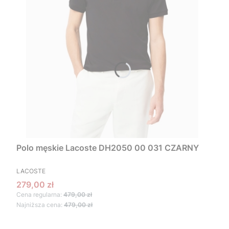
Polo męskie Lacoste DH2050 00 031 CZARNY
PRODUCENT
LACOSTE
Cena promocyjna
279,00 zł
Cena regularna:
479,00 zł
Najniższa cena:
479,00 zł