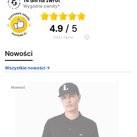
14 dni na zwrot
Wygodne zwroty*
4.9
/ 5
5432
opinii
Nowości
Wszystkie nowości
Nowość