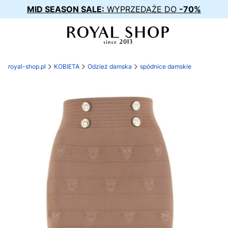
MID SEASON SALE:
WYPRZEDAŻE DO
-70%
royal-shop.pl
KOBIETA
Odzież damska
spódnice damskie