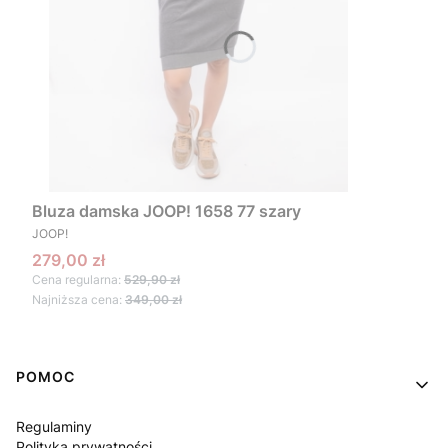
Bluza damska JOOP! 1658 77 szary
PRODUCENT
JOOP!
Cena promocyjna
279,00 zł
Cena regularna:
529,90 zł
Najniższa cena:
349,00 zł
Linki w stopce
POMOC
Regulaminy
Polityka prywatności