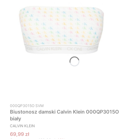
Kod produktu
000QP3015O SVM
Biustonosz damski Calvin Klein 000QP3015O
biały
PRODUCENT
CALVIN KLEIN
Cena promocyjna
69,99 zł