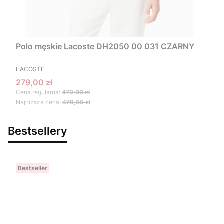
Polo męskie Lacoste DH2050 00 031 CZARNY
PRODUCENT
LACOSTE
Cena promocyjna
279,00 zł
Cena regularna:
479,00 zł
Najniższa cena:
479,00 zł
Bestsellery
Bestseller