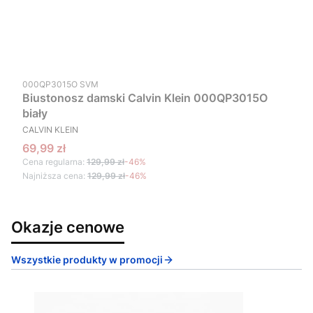
Kod produktu
000QP3015O SVM
Biustonosz damski Calvin Klein 000QP3015O
biały
PRODUCENT
CALVIN KLEIN
Cena promocyjna
69,99 zł
Cena regularna:
129,99 zł
-46%
Najniższa cena:
129,99 zł
-46%
Okazje cenowe
Wszystkie produkty w promocji