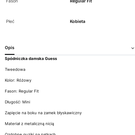
Fason
Regular Fit
Płeć
Kobieta
Opis
Spódniczka damska Guess
Tweedowa
Kolor: Różowy
Fason: Regular Fit
Długość: Mini
Zapięcie na boku na zamek błyskawiczny
Materiał z metaliczną nicią
Ozdobne guziki na patkach