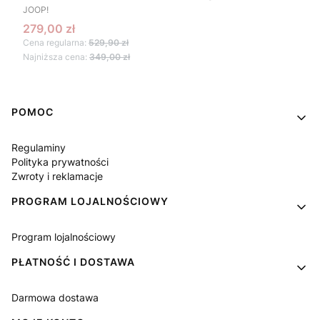
PRODUCENT
JOOP!
Cena promocyjna
279,00 zł
Cena regularna:
529,90 zł
Najniższa cena:
349,00 zł
Linki w stopce
POMOC
Regulaminy
Polityka prywatności
Zwroty i reklamacje
PROGRAM LOJALNOŚCIOWY
Program lojalnościowy
PŁATNOŚĆ I DOSTAWA
Darmowa dostawa