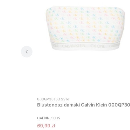
Kod produktu
000QP3015O SVM
Biustonosz damski Calvin Klein 000QP30
PRODUCENT
CALVIN KLEIN
Cena promocyjna
69,99 zł