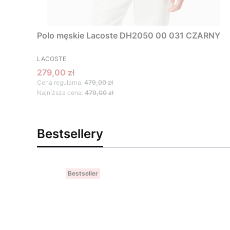
Polo męskie Lacoste DH2050 00 031 CZARNY
PRODUCENT
LACOSTE
Cena promocyjna
279,00 zł
Cena regularna:
479,00 zł
Najniższa cena:
479,00 zł
Bestsellery
Bestseller