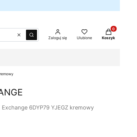
Produkty w kos
Wyczyść
Szukaj
Zaloguj się
Ulubione
Koszyk
kremowy
ANGE
i Exchange 6DYP79 YJEGZ kremowy