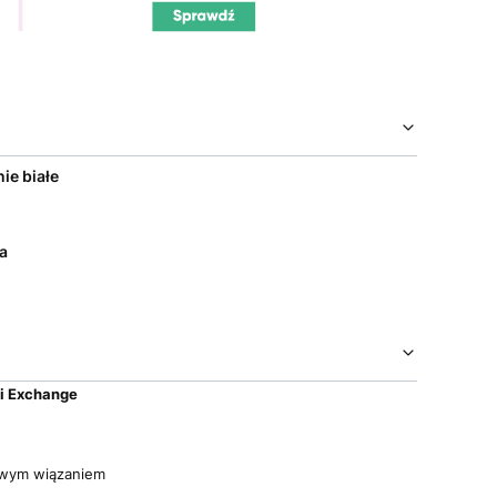
ie białe
a
i Exchange
owym wiązaniem