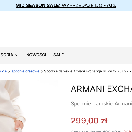
MID SEASON SALE:
WYPRZEDAŻE DO
-70%
ESORIA
NOWOŚCI
SALE
skie
spodnie dresowe
Spodnie damskie Armani Exchange 6DYP79 YJEGZ 
ARMANI EXCH
Spodnie damskie Arman
299,00 zł
Cena regularna:
489,00 zł
-39%