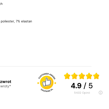
ch
poliester, 7% elastan
 zwrot
4.9
/ 5
wroty*
5432
opinii