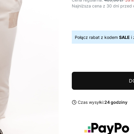
Najniższa cena z 30 dni przed 
Połącz rabat z kodem
SALE
i 
D
Czas wysyłki:
24 godziny