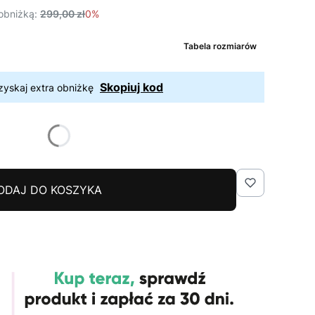
obniżką:
299,00 zł
0%
Tabela rozmiarów
Skopiuj kod
zyskaj extra obniżkę
ODAJ DO KOSZYKA