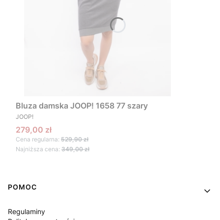
Bluza damska JOOP! 1658 77 szary
PRODUCENT
JOOP!
Cena promocyjna
279,00 zł
Cena regularna:
529,90 zł
Najniższa cena:
349,00 zł
Linki w stopce
POMOC
Regulaminy