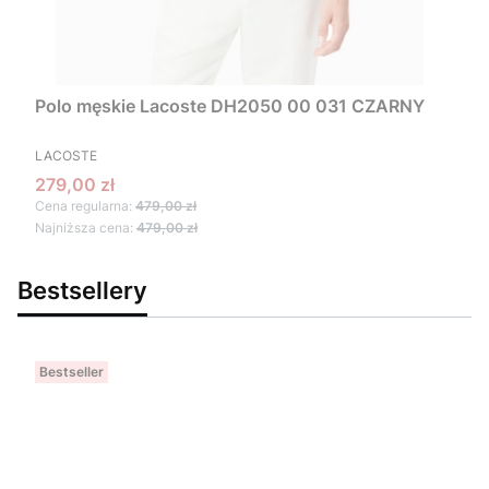
Polo męskie Lacoste DH2050 00 031 CZARNY
PRODUCENT
LACOSTE
Cena promocyjna
279,00 zł
Cena regularna:
479,00 zł
Najniższa cena:
479,00 zł
Bestsellery
Bestseller