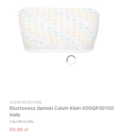
Kod produktu
000QP3015O SVM
Biustonosz damski Calvin Klein 000QP3015O
biały
PRODUCENT
CALVIN KLEIN
Cena promocyjna
69,99 zł