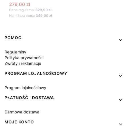
Cena promocyjna
279,00 zł
Cena regularna:
529,90 zł
Najniższa cena:
349,00 zł
Linki w stopce
POMOC
Regulaminy
Polityka prywatności
Zwroty i reklamacje
PROGRAM LOJALNOŚCIOWY
Program lojalnościowy
PŁATNOŚĆ I DOSTAWA
Darmowa dostawa
MOJE KONTO