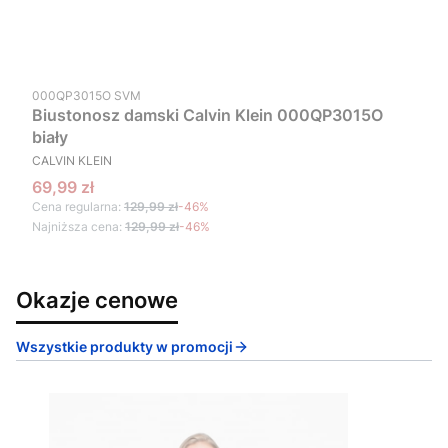
Kod produktu
000QP3015O SVM
Biustonosz damski Calvin Klein 000QP3015O
biały
PRODUCENT
CALVIN KLEIN
Cena promocyjna
69,99 zł
Cena regularna:
129,99 zł
-46%
Najniższa cena:
129,99 zł
-46%
Okazje cenowe
Wszystkie produkty w promocji