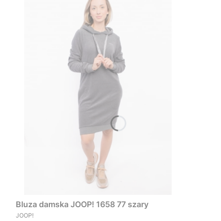
Bluza damska JOOP! 1658 77 szary
PRODUCENT
JOOP!