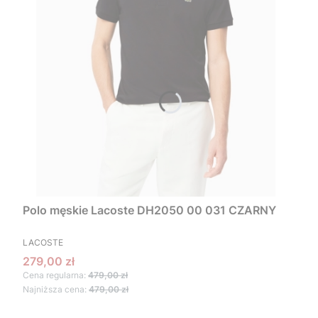
Polo męskie Lacoste DH2050 00 031 CZARNY
PRODUCENT
LACOSTE
Cena promocyjna
279,00 zł
Cena regularna:
479,00 zł
Najniższa cena:
479,00 zł