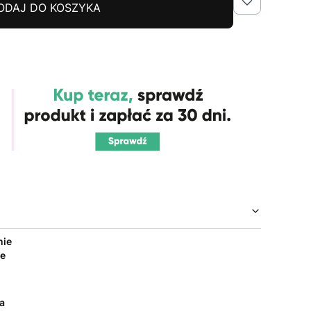
ODAJ DO KOSZYKA
nie
e
a