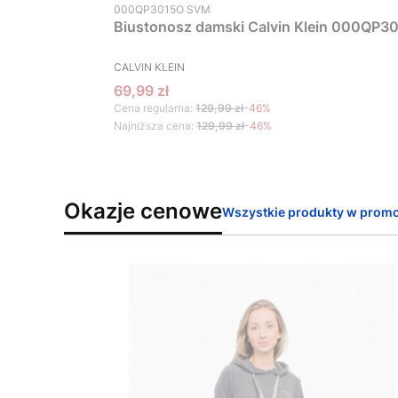
Kod produktu
000QP3015O SVM
Biustonosz damski Calvin Klein 000QP30
PRODUCENT
CALVIN KLEIN
Cena promocyjna
69,99 zł
Cena regularna:
129,99 zł
-46%
Najniższa cena:
129,99 zł
-46%
Okazje cenowe
Wszystkie produkty w promo