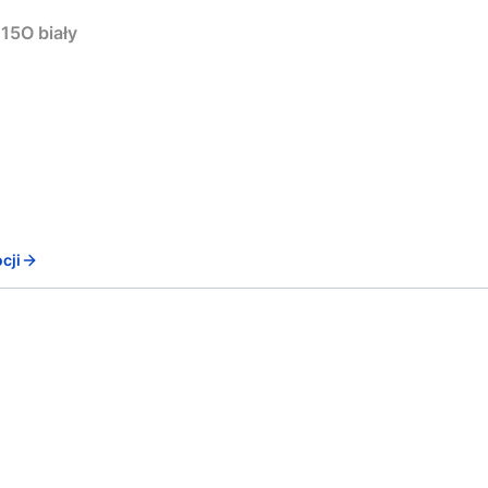
15O biały
cji