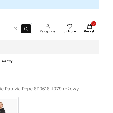
Produkty w kos
Wyczyść
Szukaj
Zaloguj się
Ulubione
Koszyk
79 różowy
e Patrizia Pepe 8P0618 J079 różowy