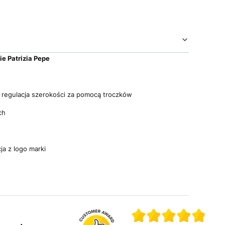
e Patrizia Pepe
regulacja szerokości za pomocą troczków
ch
e
a z logo marki