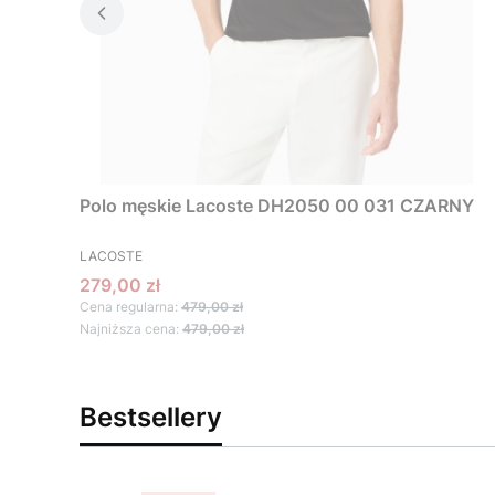
Polo męskie Lacoste DH2050 00 031 CZARNY
PRODUCENT
LACOSTE
Cena promocyjna
279,00 zł
Cena regularna:
479,00 zł
Najniższa cena:
479,00 zł
Bestsellery