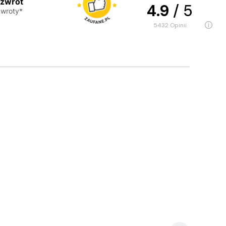
 zwrot
4.9
/ 5
wroty*
5432
opinii