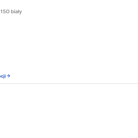
15O biały
cji