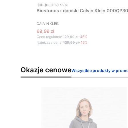
Kod produktu
000QP3015O SVM
Biustonosz damski Calvin Klein 000QP30
PRODUCENT
CALVIN KLEIN
Cena promocyjna
69,99 zł
Cena regularna:
129,99 zł
-46%
Najniższa cena:
129,99 zł
-46%
Okazje cenowe
Wszystkie produkty w promo