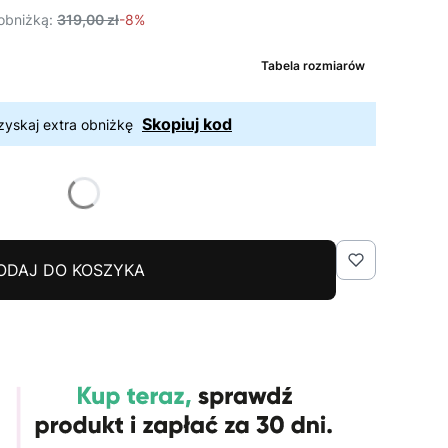
obniżką:
319,00 zł
-8%
Tabela rozmiarów
Skopiuj kod
zyskaj extra obniżkę
ODAJ DO KOSZYKA