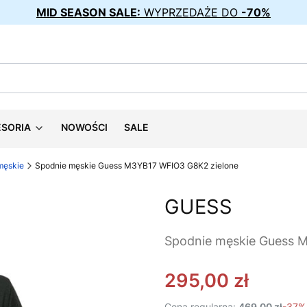
MID SEASON SALE:
WYPRZEDAŻE DO
-70%
ESORIA
NOWOŚCI
SALE
 męskie
Spodnie męskie Guess M3YB17 WFIO3 G8K2 zielone
GUESS
Spodnie męskie Guess 
295,00 zł
Cena regularna:
469,00 zł
-37%