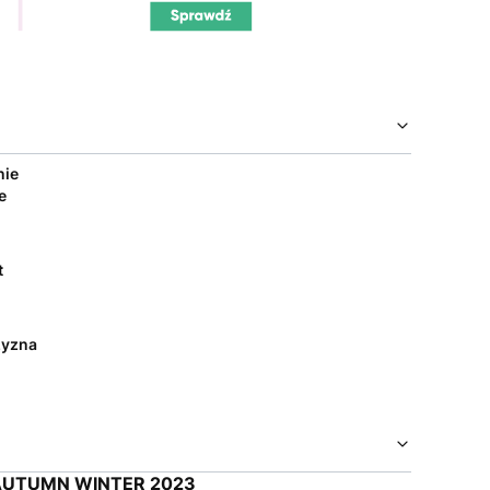
nie
e
t
yzna
AUTUMN WINTER 2023