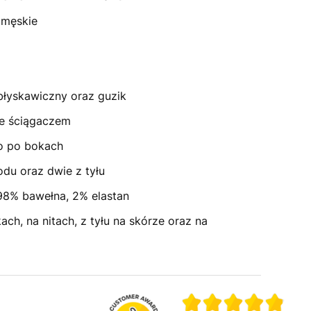
 męskie
błyskawiczny oraz guzik
e ściągaczem
go po bokach
odu oraz dwie z tyłu
98% bawełna, 2% elastan
ch, na nitach, z tyłu na skórze oraz na