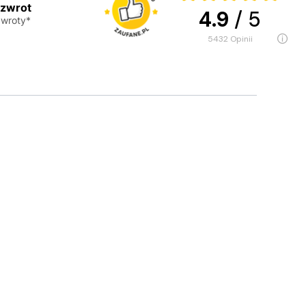
 zwrot
4.9
/ 5
wroty*
5432
opinii