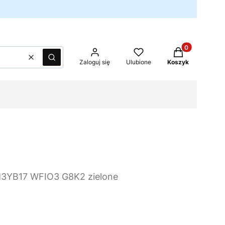
Produkty w kos
Wyczyść
Szukaj
Zaloguj się
Ulubione
Koszyk
M3YB17 WFIO3 G8K2 zielone