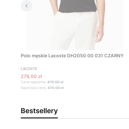
Polo męskie Lacoste DH2050 00 031 CZARNY
PRODUCENT
LACOSTE
Cena promocyjna
279,00 zł
Cena regularna:
479,00 zł
Najniższa cena:
479,00 zł
Bestsellery