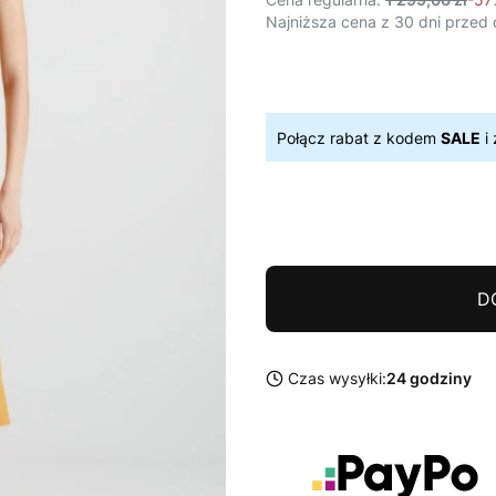
Najniższa cena z 30 dni przed 
Połącz rabat z kodem
SALE
i 
D
Czas wysyłki:
24 godziny