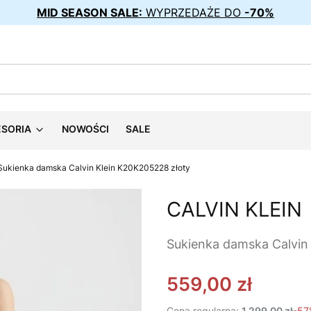
MID SEASON SALE:
WYPRZEDAŻE DO
-70%
ESORIA
NOWOŚCI
SALE
Sukienka damska Calvin Klein K20K205228 złoty
CALVIN KLEIN
Sukienka damska Calvin
559,00 zł
Cena regularna:
1 299,00 zł
-57