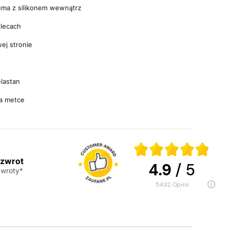
uma z silikonem wewnątrz
plecach
ej stronie
elastan
na metce
 zwrot
4.9
/ 5
wroty*
5432
opinii