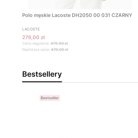
Polo męskie Lacoste DH2050 00 031 CZARNY
PRODUCENT
LACOSTE
Cena promocyjna
279,00 zł
Cena regularna:
479,00 zł
Najniższa cena:
479,00 zł
Bestsellery
Bestseller