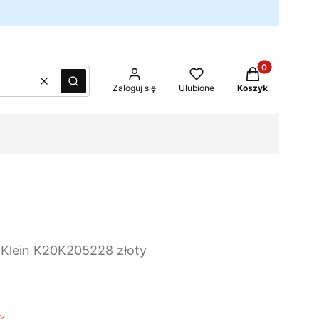
Produkty w kos
Wyczyść
Szukaj
Zaloguj się
Ulubione
Koszyk
 Klein K20K205228 złoty
%