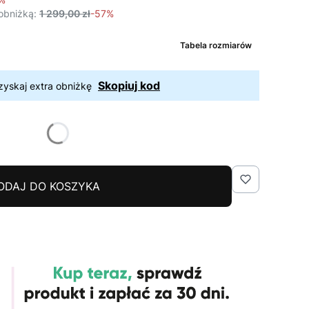
obniżką:
1 299,00 zł
-57%
Tabela rozmiarów
Skopiuj kod
zyskaj extra obniżkę
ODAJ DO KOSZYKA