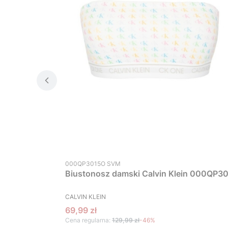
Kod produktu
000QP3015O SVM
Biustonosz damski Calvin Klein 000QP30
PRODUCENT
CALVIN KLEIN
Cena promocyjna
69,99 zł
Cena regularna:
129,99 zł
-46%