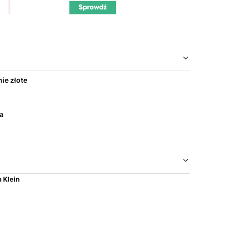
ie złote
a
 Klein