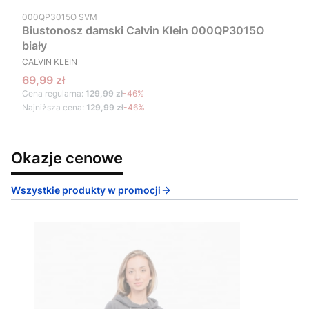
Kod produktu
000QP3015O SVM
Biustonosz damski Calvin Klein 000QP3015O
biały
PRODUCENT
CALVIN KLEIN
Cena promocyjna
69,99 zł
Cena regularna:
129,99 zł
-46%
Najniższa cena:
129,99 zł
-46%
Okazje cenowe
Wszystkie produkty w promocji