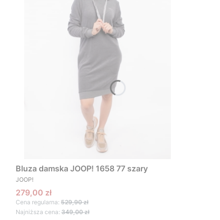
Bluza damska JOOP! 1658 77 szary
PRODUCENT
JOOP!
Cena promocyjna
279,00 zł
Cena regularna:
529,90 zł
Najniższa cena:
349,00 zł