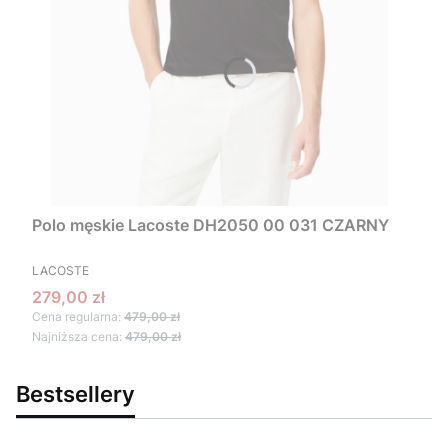
Polo męskie Lacoste DH2050 00 031 CZARNY
PRODUCENT
LACOSTE
Cena promocyjna
279,00 zł
Cena regularna:
479,00 zł
Najniższa cena:
479,00 zł
Bestsellery