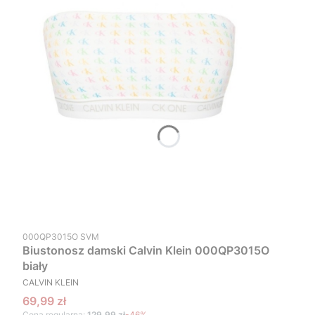
Kod produktu
000QP3015O SVM
Biustonosz damski Calvin Klein 000QP3015O
biały
PRODUCENT
CALVIN KLEIN
Cena promocyjna
69,99 zł
Cena regularna:
129,99 zł
-46%