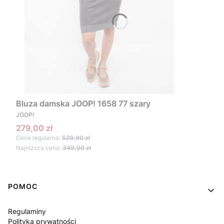
Bluza damska JOOP! 1658 77 szary
PRODUCENT
JOOP!
Cena promocyjna
279,00 zł
Cena regularna:
529,90 zł
Najniższa cena:
349,00 zł
Linki w stopce
POMOC
Regulaminy
Polityka prywatności