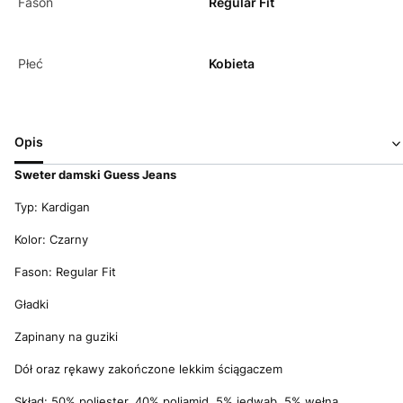
Fason
Regular Fit
Płeć
Kobieta
Opis
Sweter damski Guess Jeans
Typ: Kardigan
Kolor: Czarny
Fason: Regular Fit
Gładki
Zapinany na guziki
Dół oraz rękawy zakończone lekkim ściągaczem
Skład: 50% poliester, 40% poliamid, 5% jedwab, 5% wełna