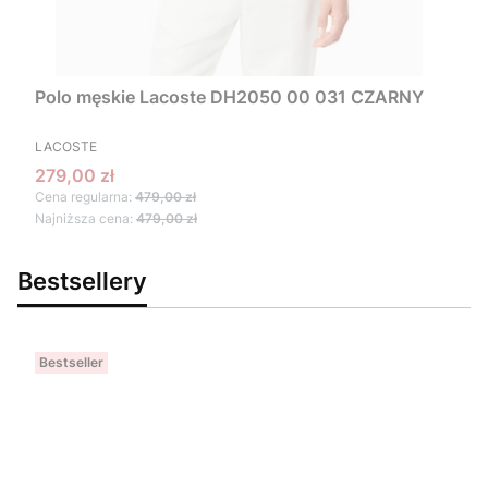
Polo męskie Lacoste DH2050 00 031 CZARNY
PRODUCENT
LACOSTE
Cena promocyjna
279,00 zł
Cena regularna:
479,00 zł
Najniższa cena:
479,00 zł
Bestsellery
Bestseller